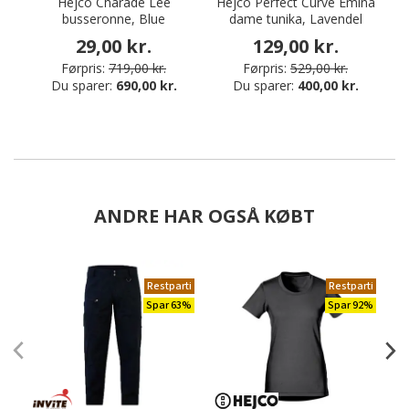
Hejco Charade Lee
Hejco Perfect Curve Emina
busseronne, Blue
dame tunika, Lavendel
29,00 kr.
129,00 kr.
Førpris:
719,00 kr.
Førpris:
529,00 kr.
Du sparer:
690,00 kr.
Du sparer:
400,00 kr.
ANDRE HAR OGSÅ KØBT
Restparti
Restparti
Spar 63%
Spar 92%