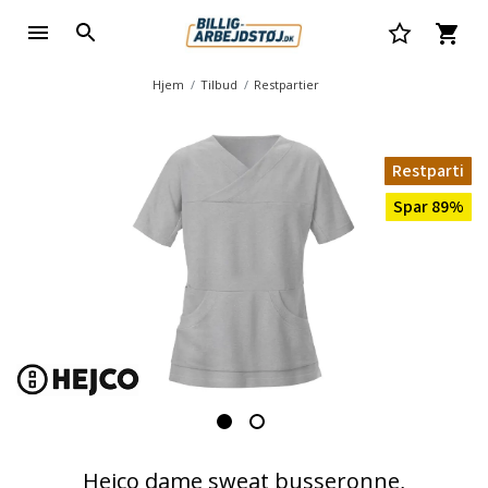
Hjem
Tilbud
Restpartier
Restparti
Spar 89%
Hejco dame sweat busseronne,