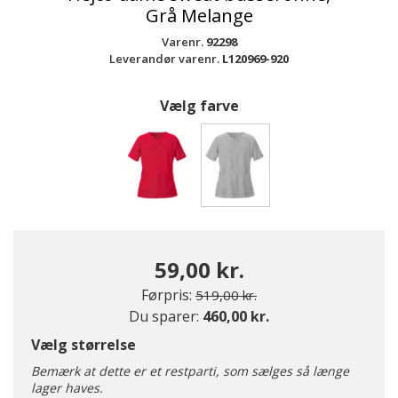
Grå Melange
Varenr.
92298
Leverandør varenr.
L120969-920
Vælg farve
valgte
59,00 kr.
Pris nedsat fra
til
Førpris:
519,00 kr.
Du sparer:
460,00 kr.
Vælg størrelse
Bemærk at dette er et restparti, som sælges så længe
lager haves.