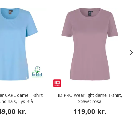
ar CARE dame T-shirt
ID PRO Wear light dame T-shirt,
ID
nd hals, Lys Blå
Støvet rosa
49,00 kr.
119,00 kr.