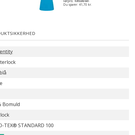
Førpris:
139,00 kr.
Du sparer:
41,70 kr.
UKTSIKKERHED
entity
nterlock
blå
e
% Bomuld
rlock
O-TEX® STANDARD 100