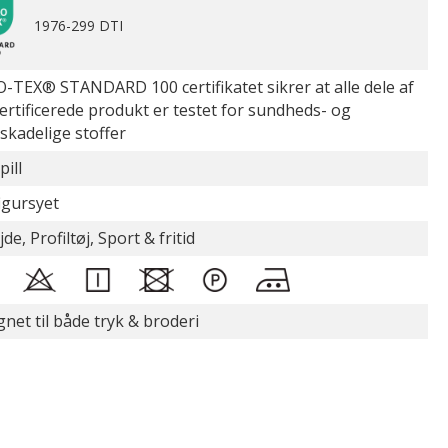
1976-299 DTI
-TEX® STANDARD 100 certifikatet sikrer at alle dele af
certificerede produkt er testet for sundheds- og
øskadelige stoffer
pill
figursyet
de, Profiltøj, Sport & fritid
gnet til både tryk & broderi