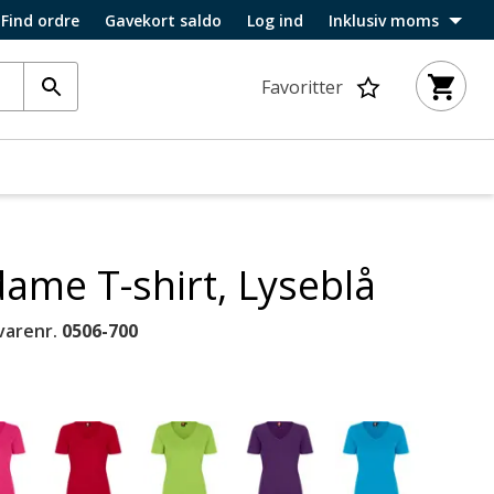
Find ordre
Gavekort saldo
Log ind
Inklusiv moms
Favoritter
dame T-shirt, Lyseblå
varenr.
0506-700