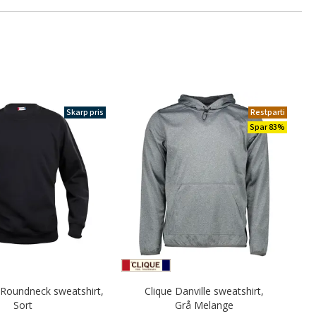
Skarp pris
Restparti
Spar 83%
 Roundneck sweatshirt,
Clique Danville sweatshirt,
Sort
Grå Melange