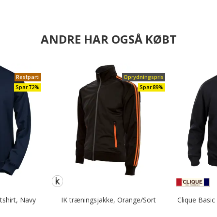
ANDRE HAR OGSÅ KØBT
Restparti
Oprydningspris
Spar 72%
Spar 89%
shirt, Navy
IK træningsjakke, Orange/Sort
Clique Basic