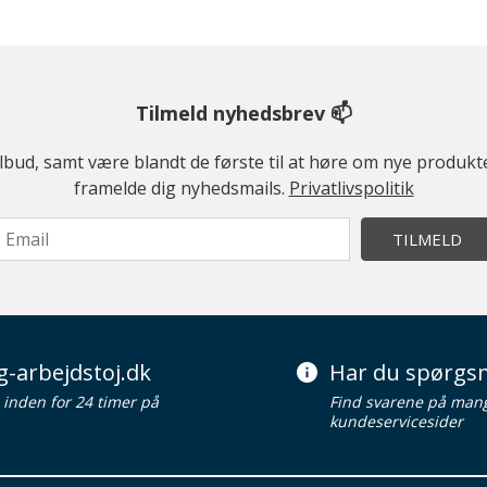
Tilmeld nyhedsbrev 📫
ilbud, samt være blandt de første til at høre om nye produk
framelde dig nyhedsmails.
Privatlivspolitik
TILMELD
g-arbejdstoj.dk
Har du spørgsm
d inden for 24 timer på
Find svarene på man
kundeservicesider