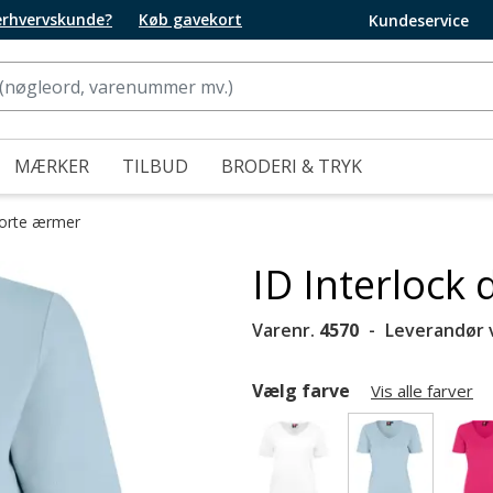
 erhvervskunde?
Køb gavekort
Kundeservice
MÆRKER
TILBUD
BRODERI & TRYK
korte ærmer
ID Interlock 
Varenr.
4570
Leverandør 
Vælg farve
Vis alle farver