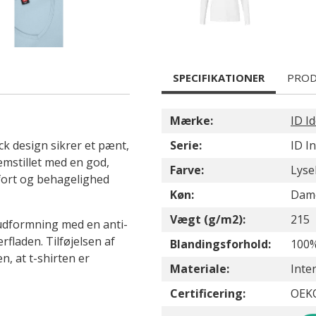
SPECIFIKATIONER
PROD
Mærke:
ID Id
ck design sikrer et pænt,
Serie:
ID I
emstillet med en god,
Farve:
Lyse
mfort og behagelighed
Køn:
Dam
Vægt (g/m2):
215
t udformning med en anti-
rfladen. Tilføjelsen af
Blandingsforhold:
100
, at t-shirten er
Materiale:
Inte
Certificering:
OEK