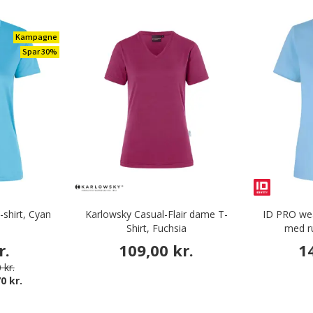
Kampagne
Spar 30%
-shirt, Cyan
Karlowsky Casual-Flair dame T-
ID PRO we
Shirt, Fuchsia
med ru
r.
109,00 kr.
1
 kr.
0 kr.