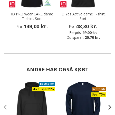
ID PRO wear CARE dame
ID Yes Active dame T-shirt,
T-shirt, Sort
Sort
T
149,00 kr.
48,30 kr.
Fra
Fra
Førpris:
69,00 kr.
Du sparer:
20,70 kr.
ANDRE HAR OGSÅ KØBT
Bestseller
Mix 3 - spar 20%
Restparti
Spar 72%