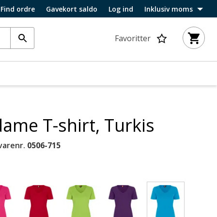
Find ordre
Gavekort saldo
Log ind
Inklusiv moms
Favoritter
dame T-shirt, Turkis
varenr.
0506-715