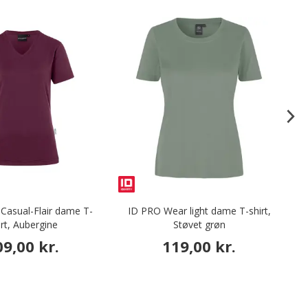
Casual-Flair dame T-
ID PRO Wear light dame T-shirt,
I
irt, Aubergine
Støvet grøn
09,00 kr.
119,00 kr.