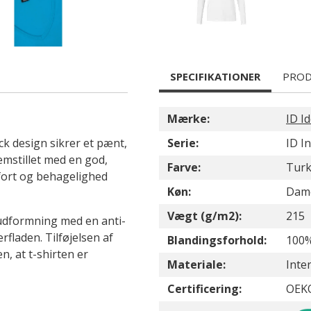
SPECIFIKATIONER
PROD
Mærke:
ID Id
ck design sikrer et pænt,
Serie:
ID I
emstillet med en god,
Farve:
Turk
mfort og behagelighed
Køn:
Dam
Vægt (g/m2):
215
t udformning med en anti-
rfladen. Tilføjelsen af
Blandingsforhold:
100
, at t-shirten er
Materiale:
Inte
Certificering:
OEK