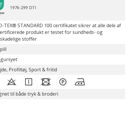
1976-299 DTI
-TEX® STANDARD 100 certifikatet sikrer at alle dele af
certificerede produkt er testet for sundheds- og
øskadelige stoffer
pill
figursyet
de, Profiltøj, Sport & fritid
gnet til både tryk & broderi