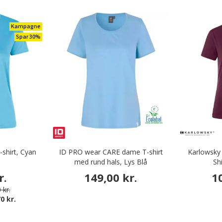
Kampagne
Spar 30%
-shirt, Cyan
ID PRO wear CARE dame T-shirt
Karlowsky 
med rund hals, Lys Blå
Sh
r.
149,00 kr.
1
 kr.
0 kr.