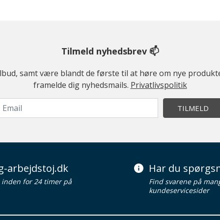
Tilmeld nyhedsbrev 📫
ilbud, samt være blandt de første til at høre om nye produk
framelde dig nyhedsmails.
Privatlivspolitik
TILMELD
g-arbejdstoj.dk
Har du spørgsm
d inden for 24 timer på
Find svarene på man
kundeservicesider