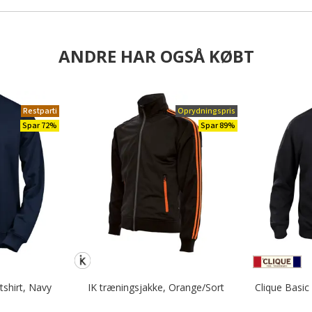
ANDRE HAR OGSÅ KØBT
Restparti
Oprydningspris
Spar 72%
Spar 89%
shirt, Navy
IK træningsjakke, Orange/Sort
Clique Basic