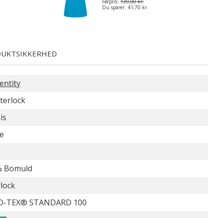
Førpris:
139,00 kr.
Du sparer:
41,70 kr.
UKTSIKKERHED
entity
nterlock
is
e
% Bomuld
rlock
O-TEX® STANDARD 100