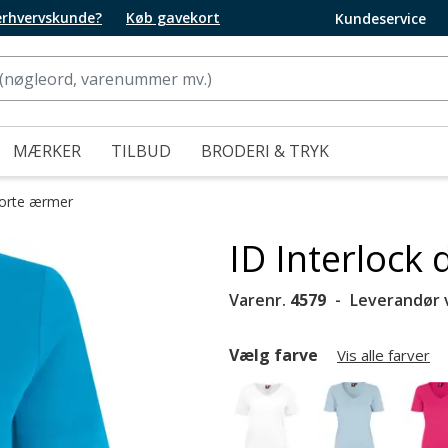
 erhvervskunde?
Køb gavekort
Kundeservice
MÆRKER
TILBUD
BRODERI & TRYK
korte ærmer
ID Interlock 
Varenr.
4579
Leverandør 
Vælg farve
Vis alle farver