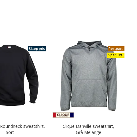
Skarp pris
Restparti
Spar 83%
 Roundneck sweatshirt,
Clique Danville sweatshirt,
Sort
Grå Melange