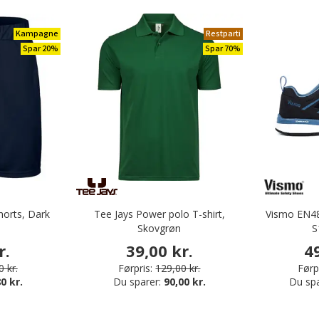
Kampagne
Restparti
Spar 20%
Spar 70%
horts, Dark
Tee Jays Power polo T-shirt,
Vismo EN48
Skovgrøn
S
r.
39,00 kr.
4
 kr.
Førpris:
129,00 kr.
Førpr
0 kr.
Du sparer:
90,00 kr.
Du sp