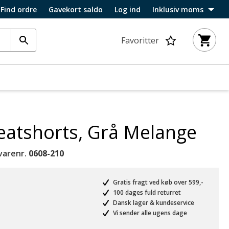
Find ordre
Gavekort saldo
Log ind
Inklusiv moms
Favoritter
eatshorts, Grå Melange
varenr.
0608-210
Gratis fragt ved køb over 599,-
100 dages fuld returret
Dansk lager & kundeservice
Vi sender alle ugens dage