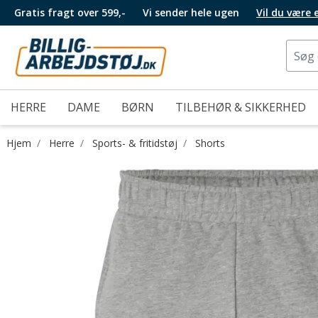
Gratis fragt over 599,-
Vi sender hele ugen
Vil du være
HERRE
DAME
BØRN
TILBEHØR & SIKKERHED
Hjem
Herre
Sports- & fritidstøj
Shorts