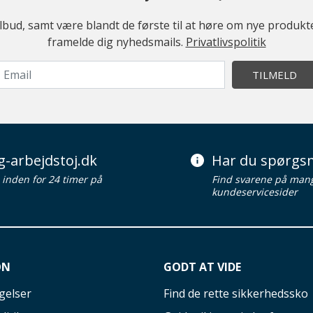
ilbud, samt være blandt de første til at høre om nye produk
framelde dig nyhedsmails.
Privatlivspolitik
TILMELD
g-arbejdstoj.dk
Har du spørgsm
d inden for 24 timer på
Find svarene på man
kundeservicesider
ON
GODT AT VIDE
gelser
Find de rette sikkerhedssko