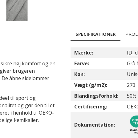
SPECIFIKATIONER
PROD
Mærke:
ID Id
t sikre høj komfort og en
Farve:
Grå 
t giver brugeren
Køn:
Unis
v. De åbne sidelommer
Vægt (g/m2):
270
Blandingsforhold:
50% 
deel til sport og
nalitet og gør den til et
Certificering:
OEK
iceret i henhold til OEKO-
elige kemikalier.
Dokumentation: