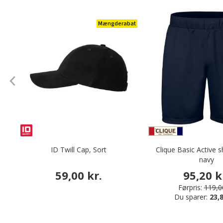
Mængderabat
ID Twill Cap, Sort
Clique Basic Active s
navy
59,00 kr.
95,20 k
Førpris:
119,00
Du sparer:
23,8