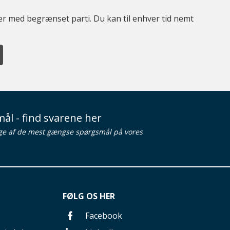
ter med begrænset parti. Du kan til enhver tid nemt
ål - find svarene her
ge af de mest gængse spørgsmål på vores
FØLG OS HER
Facebook