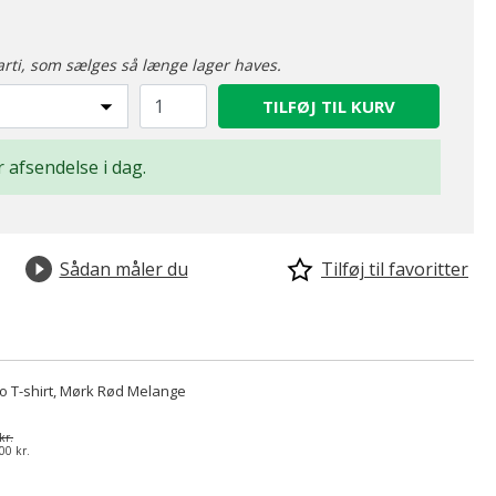
arti, som sælges så længe lager haves.
TILFØJ TIL KURV
r afsendelse i dag.
Sådan måler du
Tilføj til favoritter
lo T-shirt, Mørk Rød Melange
kr.
00 kr.