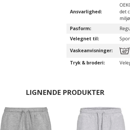
OEKO
Ansvarlighed:
det 
milj
Pasform:
Regul
Velegnet til:
Sport
Vaskeanvisninger:
Tryk & broderi:
Vele
LIGNENDE PRODUKTER