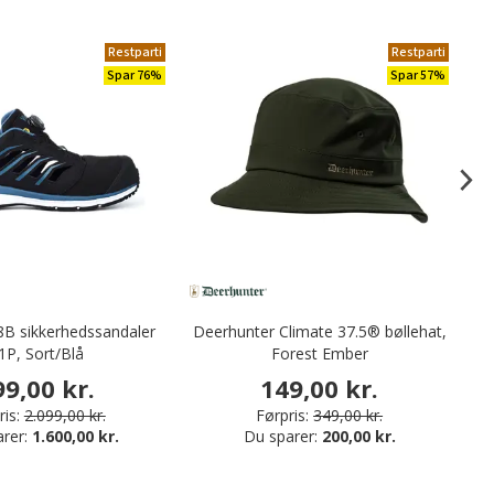
Restparti
Restparti
Spar 76%
Spar 57%
B sikkerhedssandaler
Deerhunter Climate 37.5® bøllehat,
N
1P, Sort/Blå
Forest Ember
99,00 kr.
149,00 kr.
is:
2.099,00 kr.
Førpris:
349,00 kr.
arer:
1.600,00 kr.
Du sparer:
200,00 kr.