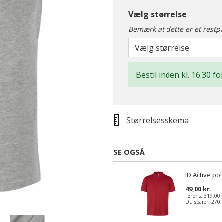
Vælg størrelse
Bemærk at dette er et restp
Vælg størrelse
Bestil inden kl. 16.30 fo
Størrelsesskema
SE OGSÅ
ID Active po
49,00 kr.
Førpris:
319,00 
Du sparer:
270,