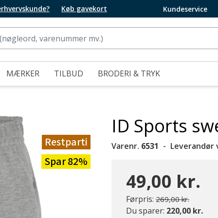
 erhvervskunde?
Køb gavekort
Kundeservice
MÆRKER
TILBUD
BRODERI & TRYK
ID Sports sw
Restparti
Varenr.
6531
Leverandør 
Spar 82%
49,00 kr.
Pris nedsat fra
til
Førpris:
269,00 kr.
Du sparer:
220,00 kr.