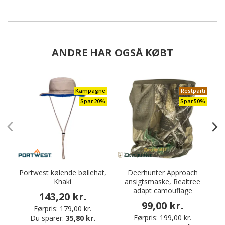
ANDRE HAR OGSÅ KØBT
Kampagne
Restparti
Spar 20%
Spar 50%
Portwest kølende bøllehat,
Deerhunter Approach
Khaki
ansigtsmaske, Realtree
adapt camouflage
143,20 kr.
99,00 kr.
Førpris:
179,00 kr.
Førpris:
199,00 kr.
Du sparer:
35,80 kr.