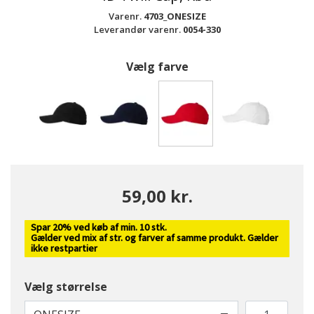
Varenr.
4703_ONESIZE
Leverandør varenr.
0054-330
Vælg farve
valgte
59,00 kr.
Spar 20% ved køb af min. 10 stk.
Gælder ved mix af str. og farver af samme produkt. Gælder
ikke restpartier
Vælg størrelse