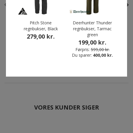
Pitch Stone
Deerhunter Thunder
Port
regnbukser, Black
regnbukser, Tarmac
Matterhorn Trotter dame
Tee Jays Newport
green
279,00 kr.
skalbukser, Sort
damejakke, Navy
199,00 kr.
419,00 kr.
99,00 kr.
Førpris:
599,00 kr.
Førpris:
879,00 kr.
Du sparer:
400,00 kr.
Du sparer:
780,00 kr.
VORES KUNDER SIGER