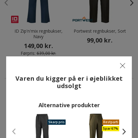
ID Zip'n'mix regnbukser,
Portwest regnbukser, Sort
Navy
99,00 kr.
149,00 kr.
Førpris:
639,00 kr.
Du sparer:
490,00 kr.
Varen du kigger på er i øjeblikket
udsolgt
ANDRE HAR OGSÅ KØBT
Alternative produkter
Restparti
Skarp pris
Restparti
Spar 89%
Spar 67%