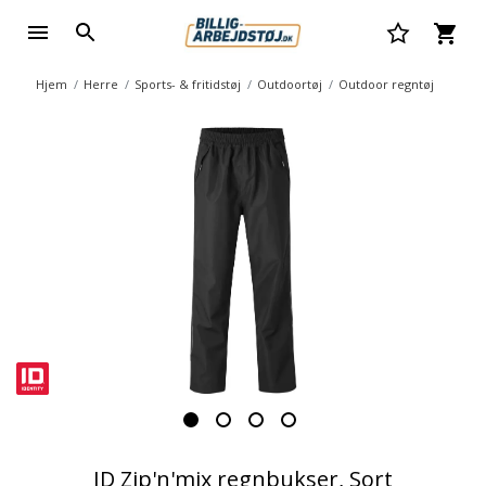
Hjem
Herre
Sports- & fritidstøj
Outdoortøj
Outdoor regntøj
ID Zip'n'mix regnbukser, Sort