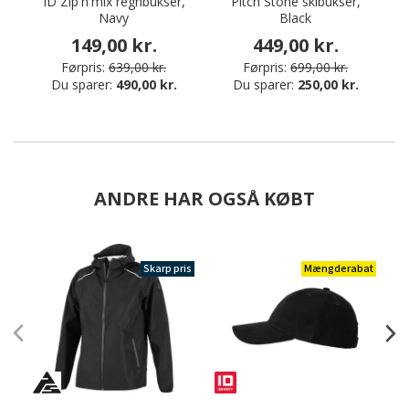
ID Zip'n'mix regnbukser,
Pitch Stone skibukser,
Navy
Black
149,00 kr.
449,00 kr.
Førpris:
639,00 kr.
Førpris:
699,00 kr.
Du sparer:
490,00 kr.
Du sparer:
250,00 kr.
ANDRE HAR OGSÅ KØBT
Skarp pris
Mængderabat