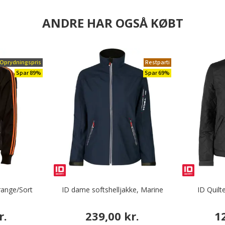
ANDRE HAR OGSÅ KØBT
Oprydningspris
Restparti
Spar 89%
Spar 69%
range/Sort
ID dame softshelljakke, Marine
ID Quilt
r.
239,00 kr.
1