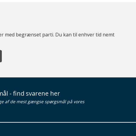
ter med begrænset parti. Du kan til enhver tid nemt
ål - find svarene her
ge af de mest gængse spørgsmål på vores