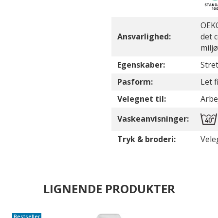
OEKO
Ansvarlighed:
det 
milj
Egenskaber:
Stre
Pasform:
Let 
Velegnet til:
Arbej
Vaskeanvisninger:
Tryk & broderi:
Vele
LIGNENDE PRODUKTER
Bestseller