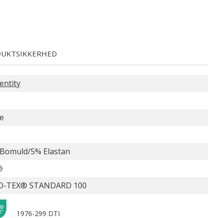
UKTSIKKERHED
entity
e
Bomuld/5% Elastan
é
O-TEX® STANDARD 100
1976-299 DTI