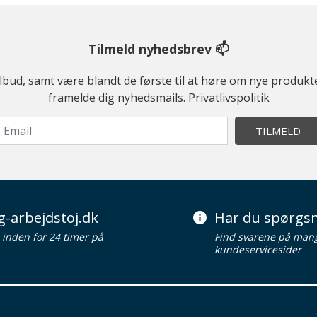
Tilmeld nyhedsbrev 📫
ilbud, samt være blandt de første til at høre om nye produk
framelde dig nyhedsmails.
Privatlivspolitik
TILMELD
g-arbejdstoj.dk
Har du spørgsm
d inden for 24 timer på
Find svarene på man
kundeservicesider