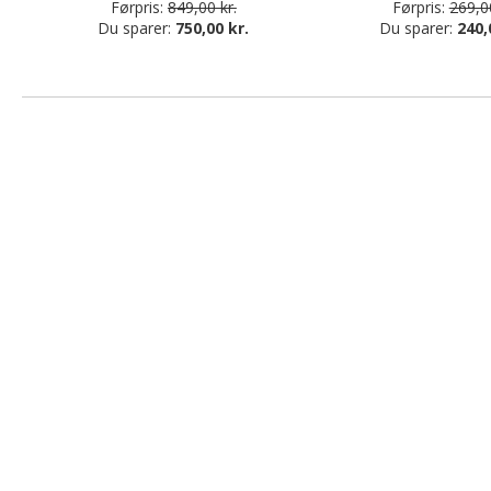
Førpris:
849,00 kr.
Førpris:
269,00
Du sparer:
750,00 kr.
Du sparer:
240,