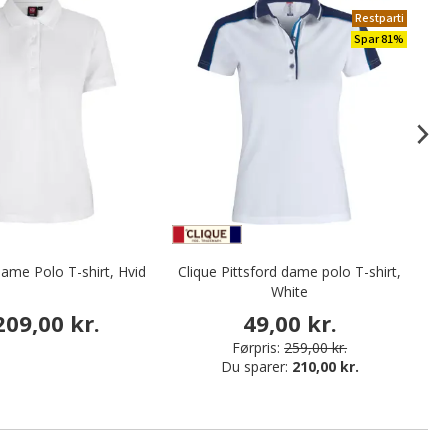
Restparti
Spar 81%
dame Polo T-shirt, Hvid
Clique Pittsford dame polo T-shirt,
To
White
209,00 kr.
49,00 kr.
Førpris:
259,00 kr.
Du sparer:
210,00 kr.