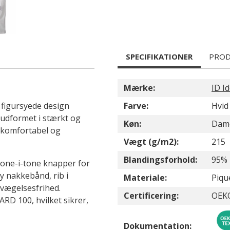
SPECIFIKATIONER
PROD
Mærke:
ID Id
t figursyede design
Farve:
Hvid
 udformet i stærkt og
Køn:
Dam
n komfortabel og
Vægt (g/m2):
215
Blandingsforhold:
95% 
tone-i-tone knapper for
y nakkebånd, rib i
Materiale:
Piqu
evægelsesfrihed.
Certificering:
OEK
RD 100, hvilket sikrer,
Dokumentation: