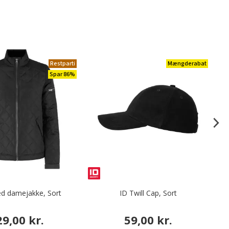
Restparti
Mængderabat
Spar 86%
ed damejakke, Sort
ID Twill Cap, Sort
29,00 kr.
59,00 kr.