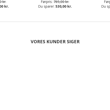
 kr.
Førpris:
769,00 kr.
Førp
00 kr.
Du sparer:
530,00 kr.
Du sp
VORES KUNDER SIGER