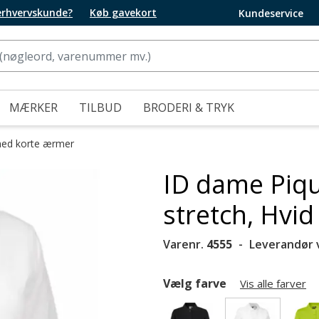
 erhvervskunde?
Køb gavekort
Kundeservice
MÆRKER
TILBUD
BRODERI & TRYK
med korte ærmer
ID dame Piqu
stretch, Hvid
Varenr.
4555
Leverandør 
Vælg farve
Vis alle farver