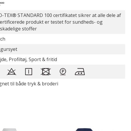
-TEX® STANDARD 100 certifikatet sikrer at alle dele af
certificerede produkt er testet for sundheds- og
øskadelige stoffer
tch
figursyet
de, Profiltøj, Sport & fritid
gnet til både tryk & broderi