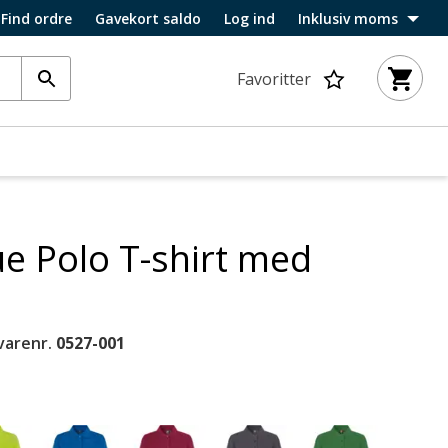
Find ordre
Gavekort saldo
Log ind
Inklusiv moms
Favoritter
e Polo T-shirt med
varenr.
0527-001