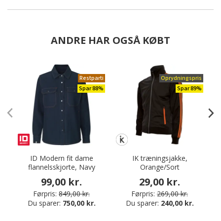
ANDRE HAR OGSÅ KØBT
Restparti
Oprydningspris
Spar 88%
Spar 89%
ID Modern fit dame
IK træningsjakke,
flannelsskjorte, Navy
Orange/Sort
99,00 kr.
29,00 kr.
Førpris:
849,00 kr.
Førpris:
269,00 kr.
Du sparer:
750,00 kr.
Du sparer:
240,00 kr.