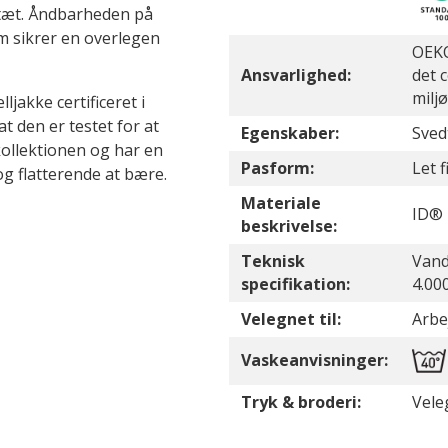
dtæt. Åndbarheden på
m sikrer en overlegen
OEKO
Ansvarlighed:
det 
milj
jakke certificeret i
 den er testet for at
Egenskaber:
Sved
-kollektionen og har en
Pasform:
Let 
og flatterende at bære.
Materiale
ID® 
beskrivelse:
Teknisk
Vand
specifikation:
4.00
Velegnet til:
Arbej
Vaskeanvisninger:
Tryk & broderi:
Vele