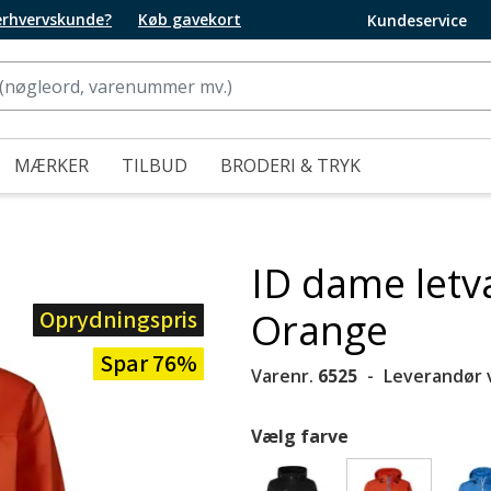
 erhvervskunde?
Køb gavekort
Kundeservice
MÆRKER
TILBUD
BRODERI & TRYK
ID dame letv
Oprydningspris
Orange
Spar 76%
Varenr.
6525
Leverandør 
Vælg farve