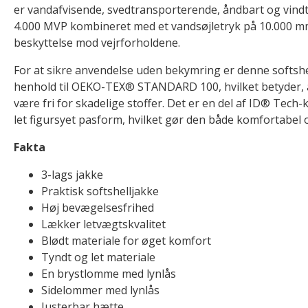
er vandafvisende, svedtransporterende, åndbart og vin
4.000 MVP kombineret med et vandsøjletryk på 10.000 m
beskyttelse mod vejrforholdene.
For at sikre anvendelse uden bekymring er denne softshell
henhold til OEKO-TEX® STANDARD 100, hvilket betyder, at
være fri for skadelige stoffer. Det er en del af ID® Tech
let figursyet pasform, hvilket gør den både komfortabel 
Fakta
3-lags jakke
Praktisk softshelljakke
Høj bevægelsesfrihed
Lækker letvægtskvalitet
Blødt materiale for øget komfort
Tyndt og let materiale
En brystlomme med lynlås
Sidelommer med lynlås
Justerbar hætte