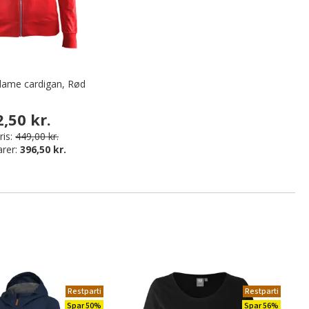
dame cardigan, Rød
2,50 kr.
is:
449,00 kr.
arer:
396,50 kr.
Restparti
Restparti
Spar 50%
Spar 56%