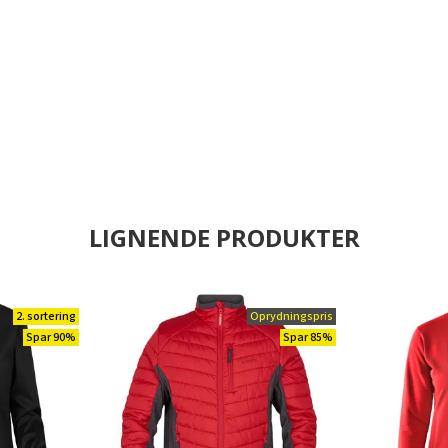
LIGNENDE PRODUKTER
2. sortering
Oprydningspris
Spar 90%
Spar 85%