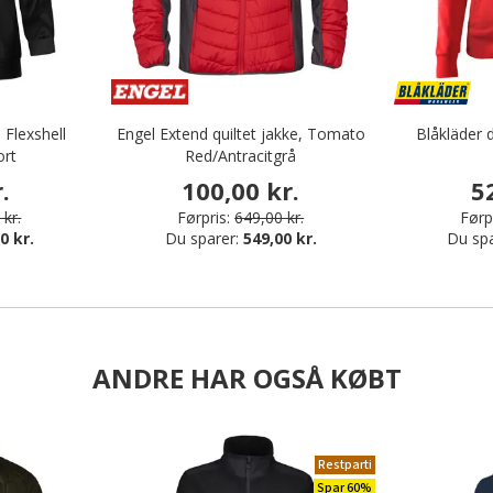
 Flexshell
Engel Extend quiltet jakke, Tomato
Blåkläder 
ort
Red/Antracitgrå
.
100,00 kr.
5
 kr.
Førpris:
649,00 kr.
Førpr
0 kr.
Du sparer:
549,00 kr.
Du sp
ANDRE HAR OGSÅ KØBT
Restparti
Spar 60%