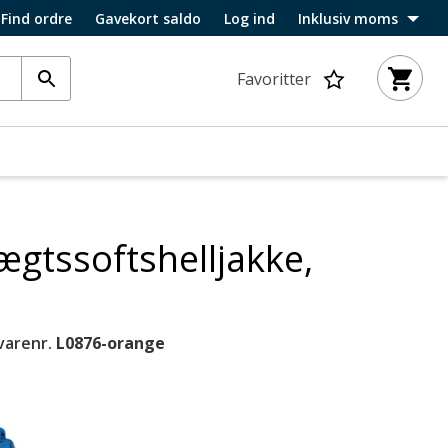
Find ordre
Gavekort saldo
Log ind
Inklusiv moms
Favoritter
ægtssoftshelljakke,
varenr.
L0876-orange