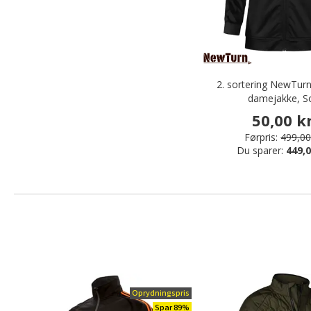
2. sortering NewTurn
damejakke, S
50,00 kr
Førpris:
499,00
Du sparer:
449,0
Oprydningspris
Spar 89%