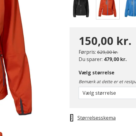
valgte
150,00 kr.
Pris nedsat fra
til
Førpris:
629,00 kr.
Du sparer:
479,00 kr.
Vælg størrelse
Bemærk at dette er et restp
Vælg størrelse
Størrelsesskema