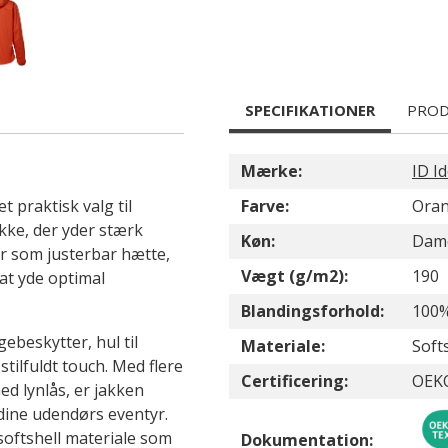
SPECIFIKATIONER
PROD
Mærke:
ID Id
t praktisk valg til
Farve:
Ora
akke, der yder stærk
Køn:
Dam
r som justerbar hætte,
Vægt (g/m2):
190
 at yde optimal
Blandingsforhold:
100%
beskytter, hul til
Materiale:
Soft
stilfuldt touch. Med flere
Certificering:
OEK
d lynlås, er jakken
dine udendørs eventyr.
 softshell materiale som
Dokumentation: