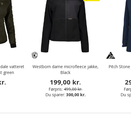
ale vatteret
Westborn dame microfleece jakke,
Pitch Stone
t green
Black
r.
199,00 kr.
2
Førpris:
499,00 kr.
Førp
Du sparer:
300,00 kr.
Du sp