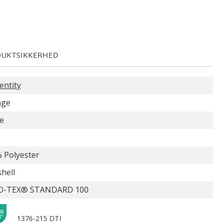
UKTSIKKERHED
entity
nge
e
 Polyester
shell
O-TEX® STANDARD 100
1376-215 DTI