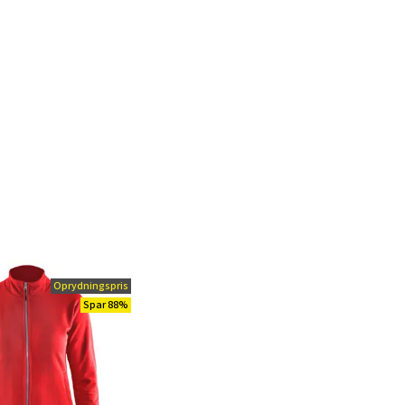
Oprydningspris
Spar 88%