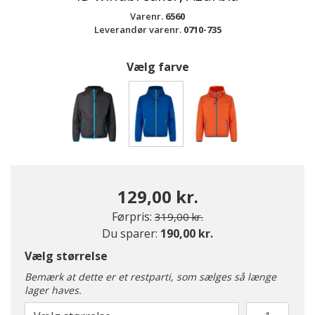
Varenr.
6560
Leverandør varenr.
0710-735
Vælg farve
valgte
129,00 kr.
Pris nedsat fra
til
Førpris:
319,00 kr.
Du sparer:
190,00 kr.
Vælg størrelse
Bemærk at dette er et restparti, som sælges så længe
lager haves.