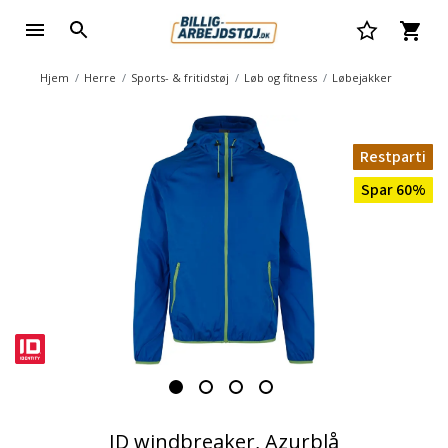
Hjem
Herre
Sports- & fritidstøj
Løb og fitness
Løbejakker
Restparti
Spar 60%
ID windbreaker, Azurblå