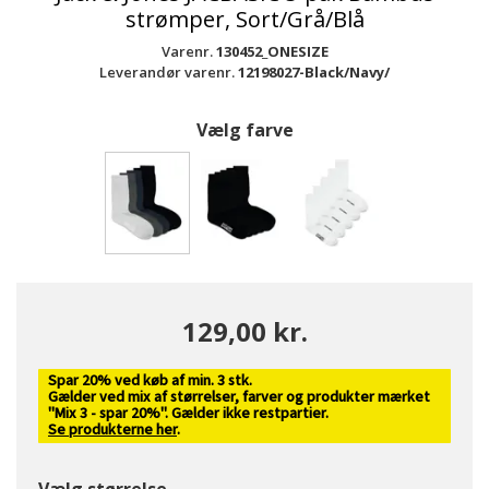
strømper, Sort/Grå/Blå
Varenr.
130452_ONESIZE
Leverandør varenr.
12198027-Black/Navy/
Vælg farve
valgte
129,00 kr.
Spar 20% ved køb af min. 3 stk.
Gælder ved mix af størrelser, farver og produkter mærket
"Mix 3 - spar 20%". Gælder ikke restpartier.
Se produkterne her
.