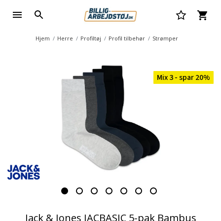
Hjem
Herre
Profiltøj
Profil tilbehør
Strømper
Mix 3 - spar 20%
Jack & Jones JACBASIC 5-pak Bambus