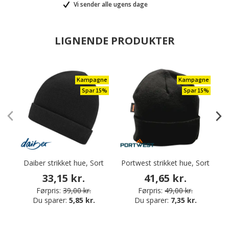
Vi sender alle ugens dage
LIGNENDE PRODUKTER
Kampagne
Kampagne
Spar 15%
Spar 15%
Daiber strikket hue, Sort
Portwest strikket hue, Sort
D
33,15 kr.
41,65 kr.
Førpris:
39,00 kr.
Førpris:
49,00 kr.
Du sparer:
5,85 kr.
Du sparer:
7,35 kr.