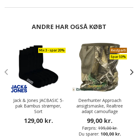
ANDRE HAR OGSÅ KØBT
Mix 3 - spar 20%
Restparti
Spar 50%
Jack & Jones JACBASIC 5-
Deerhunter Approach
pak Bambus strømper,
ansigtsmaske, Realtree
Sort
adapt camouflage
129,00 kr.
99,00 kr.
Førpris:
199,00 kr.
Du sparer:
100,00 kr.