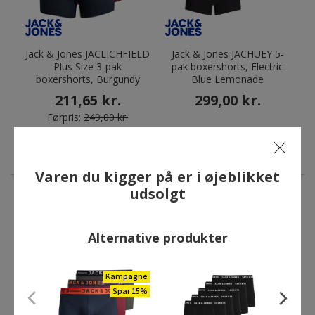
Jack & Jones JACLICHFIELD
Jack & Jones JACHUEY 5-
Plus Size 3-pak
pak boxershorts, Electric
boxershorts, Burgundy
Blue Lemonade
211,65 kr.
299,00 kr.
Førpris:
249,00 kr.
Du sparer:
37,35 kr.
Varen du kigger på er i øjeblikket
udsolgt
ANDRE HAR OGSÅ KØBT
Alternative produkter
Kampagne
Kampagne
Spar 15%
Spar 15%