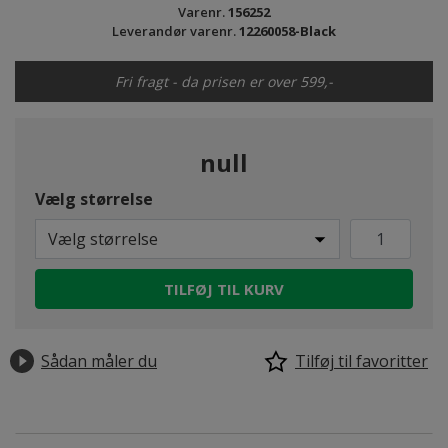
Varenr.
156252
Leverandør varenr.
12260058-Black
Fri fragt - da prisen er over 599,-
null
Vælg størrelse
Vælg størrelse
TILFØJ TIL KURV
Sådan måler du
Tilføj til favoritter