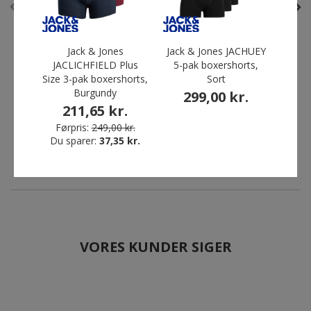
Jack & Jones
Jack & Jones JACHUEY
JACLICHFIELD Plus
5-pak boxershorts,
bo
Jack & Jones JACLICHFIELD
Craft Squad 2.0 cardigan til
Size 3-pak boxershorts,
Sort
2
Plus Size 3-pak
børn, Black/Granite
Burgundy
299,00 kr.
boxershorts, Burgundy
Før
379,00 kr.
211,65 kr.
Du 
211,65 kr.
Førpris:
249,00 kr.
Førpris:
249,00 kr.
Du sparer:
37,35 kr.
Du sparer:
37,35 kr.
VORES KUNDER SIGER