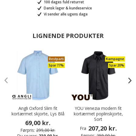
100 dages fuld returret
Dansk lager & kundeservice
Vi sender alle ugens dage
LIGNENDE PRODUKTER
Restparti
Kampagne
Spar 77%
Spar 20%
Angli Oxford Slim fit
YOU Venezia modern fit
kortærmet skjorte, Lys Blå
kortærmet poplinskjorte,
Sort
69,00 kr.
207,20 kr.
Fra
Førpris:
299,00 kr.
Førpris:
259,00 kr.
Du sparer:
230,00 kr.