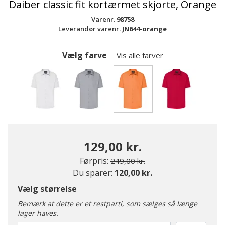
Daiber classic fit kortærmet skjorte, Orange
Varenr.
98758
Leverandør varenr.
JN644-orange
Vælg farve
Vis alle farver
valgte
129,00 kr.
Pris nedsat fra
til
Førpris:
249,00 kr.
Du sparer:
120,00 kr.
Vælg størrelse
Bemærk at dette er et restparti, som sælges så længe
lager haves.