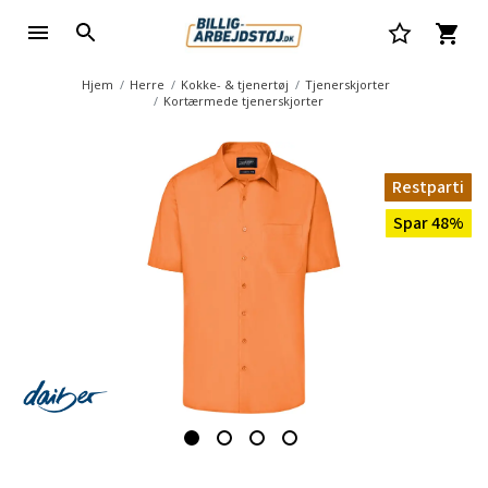
Hjem
Herre
Kokke- & tjenertøj
Tjenerskjorter
Kortærmede tjenerskjorter
Restparti
Spar 48%