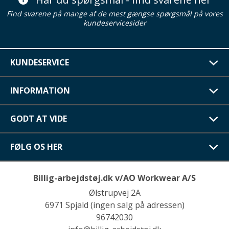
Find svarene på mange af de mest gængse spørgsmål på vores
kundeservicesider
KUNDESERVICE
INFORMATION
GODT AT VIDE
FØLG OS HER
Billig-arbejdstøj.dk v/AO Workwear A/S
Ølstrupvej 2A
6971 Spjald (ingen salg på adressen)
96742030