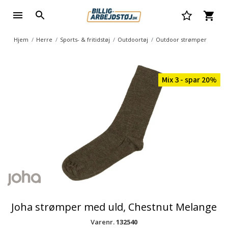
Hjem
Herre
Sports- & fritidstøj
Outdoortøj
Outdoor strømper
Mix 3 - spar 20%
Joha strømper med uld, Chestnut Melange
Varenr.
132540