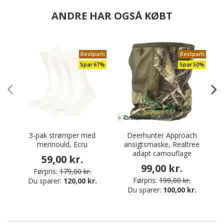
ANDRE HAR OGSÅ KØBT
Restparti
Restparti
Spar 67%
Spar 50%
3-pak strømper med
Deerhunter Approach
P
merinould, Ecru
ansigtsmaske, Realtree
adapt camouflage
59,00 kr.
99,00 kr.
Førpris:
179,00 kr.
Førpris:
199,00 kr.
Du sparer:
120,00 kr.
Du sparer:
100,00 kr.