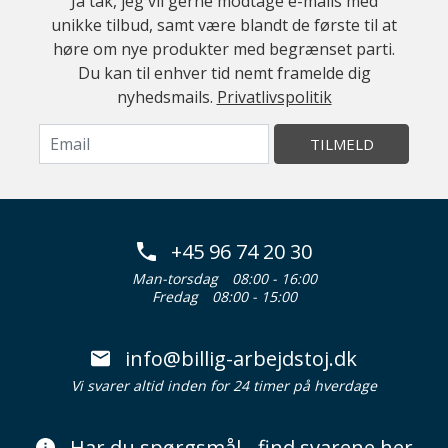
Ja tak, jeg vil gerne modtage e-mails med
unikke tilbud, samt være blandt de første til at
høre om nye produkter med begrænset parti.
Du kan til enhver tid nemt framelde dig
nyhedsmails.
Privatlivspolitik
TILMELD
+45 96 74 20 30
Man-torsdag
08:00 - 16:00
Fredag
08:00 - 15:00
info@billig-arbejdstoj.dk
Vi svarer altid inden for 24 timer på hverdage
Har du spørgsmål - find svarene her