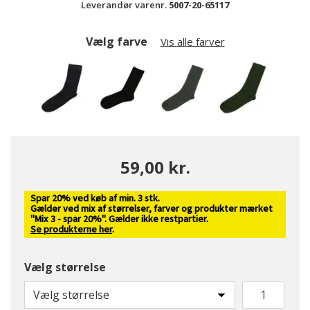
Leverandør varenr.
5007-20-65117
Vælg farve
Vis alle farver
59,00 kr.
Spar 20% ved køb af min. 3 stk.
valgte
Gælder ved mix af størrelser, farver og produkter mærket
"Mix 3 - spar 20%". Gælder ikke restpartier.
Se produkterne her
.
Vælg størrelse
Vælg størrelse