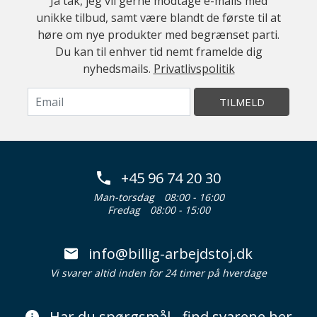
Ja tak, jeg vil gerne modtage e-mails med
unikke tilbud, samt være blandt de første til at
høre om nye produkter med begrænset parti.
Du kan til enhver tid nemt framelde dig
nyhedsmails.
Privatlivspolitik
TILMELD
+45 96 74 20 30
Man-torsdag
08:00 - 16:00
Fredag
08:00 - 15:00
info@billig-arbejdstoj.dk
Vi svarer altid inden for 24 timer på hverdage
Har du spørgsmål - find svarene her