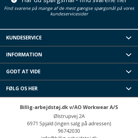
Find svarene på mange af de mest gængse spørgsmål på vores
kundeservicesider
KUNDESERVICE
INFORMATION
GODT AT VIDE
FØLG OS HER
Billig-arbejdstøj.dk v/AO Workwear A/S
Ølstrupvej 2A
6971 Spjald (ingen salg på adressen)
96742030