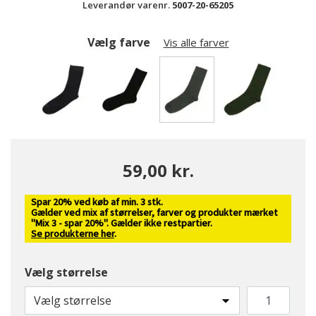
Leverandør varenr.
5007-20-65205
Vælg farve
Vis alle farver
valgte
59,00 kr.
Spar 20% ved køb af min. 3 stk.
Gælder ved mix af størrelser, farver og produkter mærket
"Mix 3 - spar 20%". Gælder ikke restpartier.
Se produkterne her
.
Vælg størrelse
Vælg størrelse