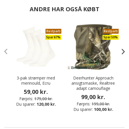
ANDRE HAR OGSÅ KØBT
Restparti
Restparti
Spar 67%
Spar 50%
3-pak strømper med
Deerhunter Approach
P
merinould, Ecru
ansigtsmaske, Realtree
adapt camouflage
59,00 kr.
99,00 kr.
Førpris:
179,00 kr.
Førpris:
199,00 kr.
Du sparer:
120,00 kr.
Du sparer:
100,00 kr.