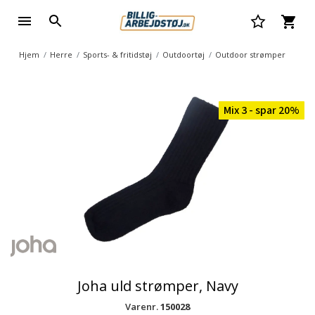
Hjem
Herre
Sports- & fritidstøj
Outdoortøj
Outdoor strømper
Mix 3 - spar 20%
Joha uld strømper, Navy
Varenr.
150028