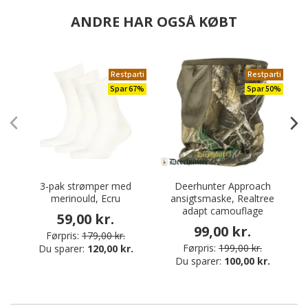
ANDRE HAR OGSÅ KØBT
Restparti
Restparti
Spar 67%
Spar 50%
3-pak strømper med
Deerhunter Approach
P
merinould, Ecru
ansigtsmaske, Realtree
adapt camouflage
59,00 kr.
99,00 kr.
Førpris:
179,00 kr.
Førpris:
199,00 kr.
Du sparer:
120,00 kr.
Du sparer:
100,00 kr.