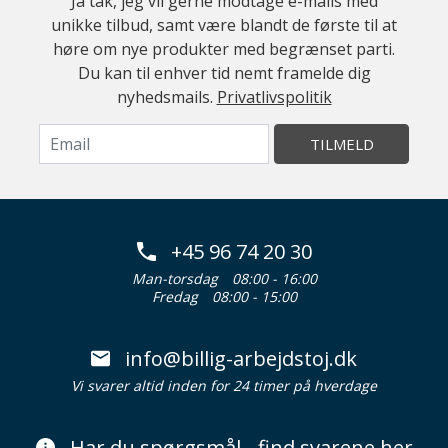
Ja tak, jeg vil gerne modtage e-mails med
unikke tilbud, samt være blandt de første til at
høre om nye produkter med begrænset parti.
Du kan til enhver tid nemt framelde dig
nyhedsmails.
Privatlivspolitik
TILMELD
+45 96 74 20 30
Man-torsdag
08:00 - 16:00
Fredag
08:00 - 15:00
info@billig-arbejdstoj.dk
Vi svarer altid inden for 24 timer på hverdage
Har du spørgsmål - find svarene her