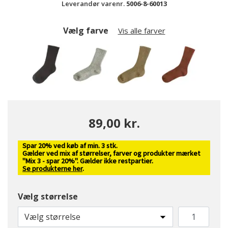
Leverandør varenr.
5006-8-60013
Vælg farve
Vis alle farver
89,00 kr.
Spar 20% ved køb af min. 3 stk.
Gælder ved mix af størrelser, farver og produkter mærket
"Mix 3 - spar 20%". Gælder ikke restpartier.
Se produkterne her
.
Vælg størrelse
valgte
Vælg størrelse