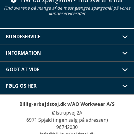
Find svarene på mange af de mest gængse spørgsmål på vores
kundeservicesider
KUNDESERVICE
INFORMATION
GODT AT VIDE
FØLG OS HER
Billig-arbejdstøj.dk v/AO Workwear A/S
Ølstrupvej 2A
6971 Spjald (ingen salg på adressen)
96742030