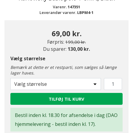
Varenr.
147351
Leverandør varenr.
LBPM4-1
69,00 kr.
Pris nedsat fra
til
Førpris:
199,00 kr.
Du sparer:
130,00 kr.
Vælg størrelse
Bemærk at dette er et restparti, som sælges så længe
lager haves.
Vælg størrelse
TILFØJ TIL KURV
Bestil inden kl. 18.30 for afsendelse i dag (DAO
hjemmelevering - bestil inden kl. 17).