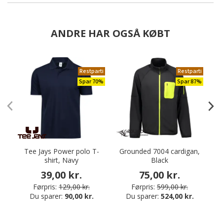
ANDRE HAR OGSÅ KØBT
Restparti
Restparti
Spar 70%
Spar 87%
Tee Jays Power polo T-
Grounded 7004 cardigan,
T
shirt, Navy
Black
39,00 kr.
75,00 kr.
Førpris:
129,00 kr.
Førpris:
599,00 kr.
Du sparer:
90,00 kr.
Du sparer:
524,00 kr.