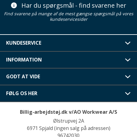
Har du spørgsmål - find svarene her
Find svarene på mange af de mest gængse spørgsmål på vores
kundeservicesider
KUNDESERVICE
INFORMATION
GODT AT VIDE
FØLG OS HER
Billig-arbejdstøj.dk v/AO Workwear A/S
Ølstrupvej 2A
6971 Spjald (ingen salg på adressen)
96742030