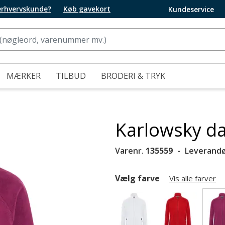
 erhvervskunde?
Køb gavekort
Kundeservice
MÆRKER
TILBUD
BRODERI & TRYK
Karlowsky da
Varenr.
135559
Leverandø
Vælg farve
Vis alle farver