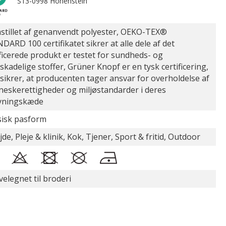
S13-0998 Hohenstein
stillet af genanvendt polyester, OEKO-TEX®
DARD 100 certifikatet sikrer at alle dele af det
ificerede produkt er testet for sundheds- og
øskadelige stoffer, Grüner Knopf er en tysk certificering,
sikrer, at producenten tager ansvar for overholdelse af
eskerettigheder og miljøstandarder i deres
yningskæde
sisk pasform
de, Pleje & klinik, Kok, Tjener, Sport & fritid, Outdoor
velegnet til broderi