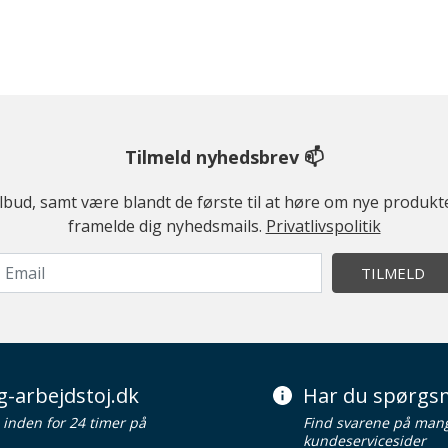
Tilmeld nyhedsbrev 📫
ilbud, samt være blandt de første til at høre om nye produk
framelde dig nyhedsmails.
Privatlivspolitik
TILMELD
g-arbejdstoj.dk
Har du spørgsm
d inden for 24 timer på
Find svarene på man
kundeservicesider