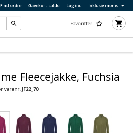
Find ordre
Gavekort saldo
Log ind
Inklusiv moms
Favoritter
me Fleecejakke, Fuchsia
r varenr.
JF22_70