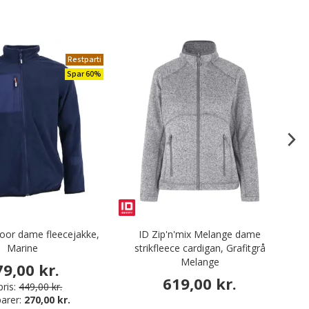
Restparti
Spar 60%
oor dame fleecejakke,
ID Zip'n'mix Melange dame
We
Marine
strikfleece cardigan, Grafitgrå
Melange
79,00 kr.
619,00 kr.
ris:
449,00 kr.
arer:
270,00 kr.