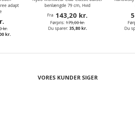
tree adapt
benlængde 79 cm, Hvid
e
143,20 kr.
5
Fra
r.
Førpris:
179,00 kr.
Førp
Du sparer:
35,80 kr.
Du sp
 kr.
00 kr.
VORES KUNDER SIGER