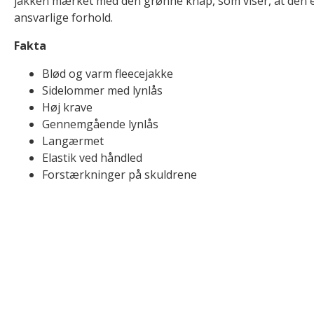
jakken mærket med den grønne knap, som viser, at den 
ansvarlige forhold.
Fakta
Blød og varm fleecejakke
Sidelommer med lynlås
Høj krave
Gennemgående lynlås
Langærmet
Elastik ved håndled
Forstærkninger på skuldrene