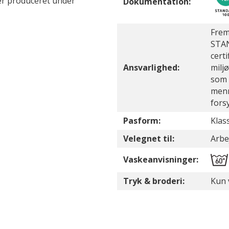
er produceret under
Dokumentation:
Frem
STAN
cert
Ansvarlighed:
milj
som 
menn
fors
Pasform:
Klas
Velegnet til:
Arbej
Vaskeanvisninger:
Tryk & broderi:
Kun 