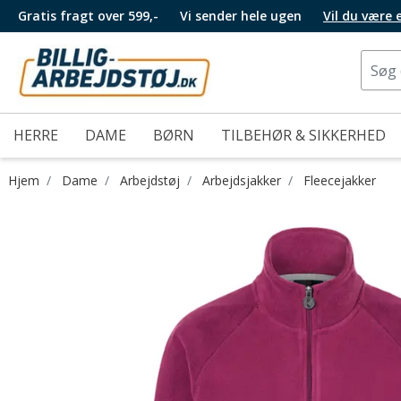
Gratis fragt over 599,-
Vi sender hele ugen
Vil du være
HERRE
DAME
BØRN
TILBEHØR & SIKKERHED
Hjem
Dame
Arbejdstøj
Arbejdsjakker
Fleecejakker