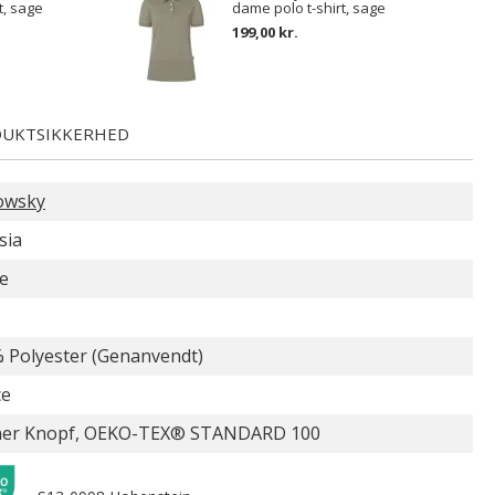
t, sage
dame polo t-shirt, sage
199,00 kr.
UKTSIKKERHED
owsky
sia
e
 Polyester (Genanvendt)
ce
ner Knopf, OEKO-TEX® STANDARD 100