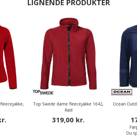
LIGNENDE PRODUKTER
leecejakke,
Top Swede dame fleecejakke 1642,
Ocean Outd
Rød
r.
319,00 kr.
1
Førp
Du sp