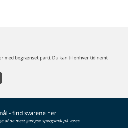
ter med begrænset parti. Du kan til enhver tid nemt
ål - find svarene her
ge af de mest gængse spørgsmål på vores