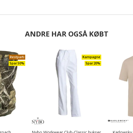
ANDRE HAR OGSÅ KØBT
Restparti
Kampagne
Spar 50%
Spar 20%
proach
Nybo Workwear Club-Classic bukser
Karlowsky 