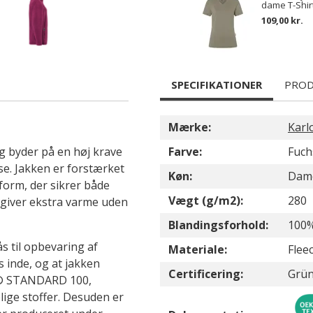
dame T-Shir
109,00 kr.
SPECIFIKATIONER
PROD
Mærke:
Karl
og byder på en høj krave
Farve:
Fuch
e. Jakken er forstærket
Køn:
Dam
form, der sikrer både
Vægt (g/m2):
280
 giver ekstra varme uden
Blandingsforhold:
100%
 til opbevaring af
Materiale:
Flee
s inde, og at jakken
Certificering:
Grü
EX® STANDARD 100,
elige stoffer. Desuden er