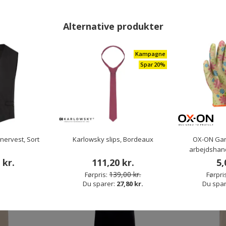
.
29,00 kr.
Fra
 kr.
Førpris:
59,00 kr.
Alternative produkter
0 kr.
Du sparer:
30,00 kr.
Kampagne
Spar 20%
ANDRE HAR OGSÅ KØBT
Restparti
Skarp pris
nervest, Sort
Karlowsky slips, Bordeaux
OX-ON Gar
Spar 70%
arbejdshand
 kr.
111,20 kr.
5,
139,00 kr.
Førpris:
Førpri
Du sparer:
27,80 kr.
Du spar