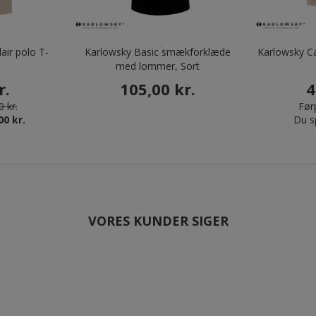
air polo T-
Karlowsky Basic smækforklæde
Karlowsky Ca
d
med lommer, Sort
r.
105,00 kr.
4
 kr.
Førp
00 kr.
Du s
VORES KUNDER SIGER