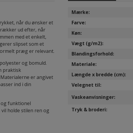
Mærke:
trykket, når du ønsker et
Farve:
 rækker ud efter, når
Køn:
sammen med et enkelt,
Vægt (g/m2):
gerer slipset som et
ormelt præg er relevant.
Blandingsforhold:
f polyester og bomuld.
Materiale:
n praktisk
Længde x bredde (cm):
. Materialerne er angivet
asser ind i din
Velegnet til:
Vaskeanvisninger:
 og funktionel
Tryk & broderi:
vil holde stilen ren og