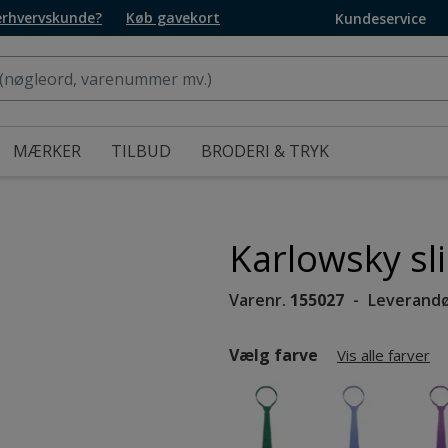
 erhvervskunde?
Køb gavekort
Kundeservice
MÆRKER
TILBUD
BRODERI & TRYK
Karlowsky sl
Varenr.
155027
Leverandø
Vælg farve
Vis alle farver