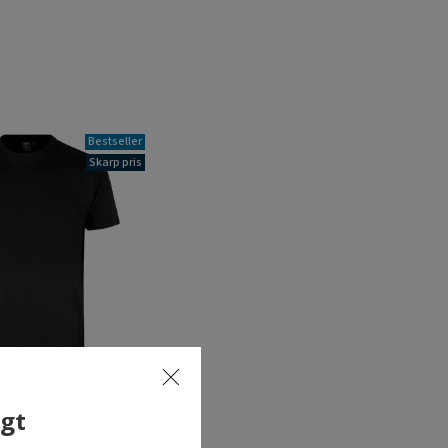
Bestseller
Skarp pris
lgt
s T-shirt, Sort