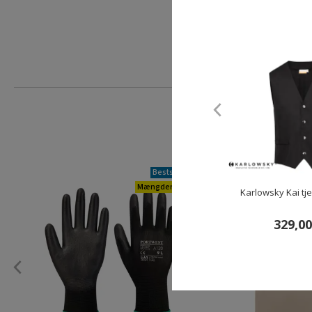
15,00 kr
Førpris:
129,00
Du sparer:
114,0
Bestseller
Mængderabat
Karlowsky Kai tje
329,00