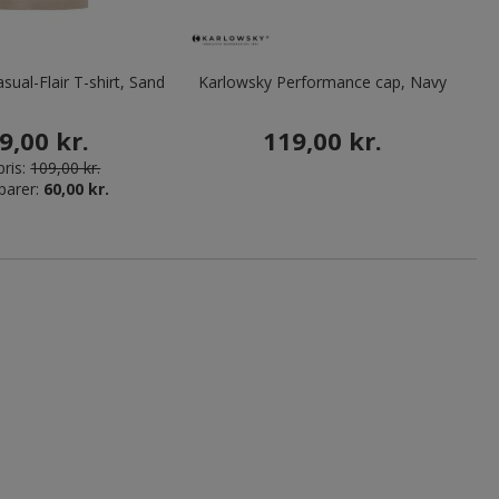
sual-Flair T-shirt, Sand
Karlowsky Performance cap, Navy
V
9,00 kr.
119,00 kr.
ris:
109,00 kr.
parer:
60,00 kr.