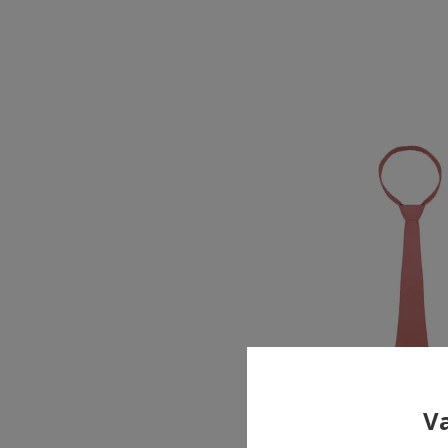
Va
Karlowsky slips, 