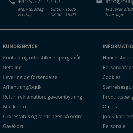
+45 96 74 20 30
info@billi
Man-torsdag
08:00 - 16:00
Vi svarer alti
Fredag
08:00 - 15:00
hverdage
KUNDESERVICE
INFORMATI
Kontakt og ofte stillede spørgsmål
Handelsbetin
Betaling
Persondatapo
Levering og forsendelse
Cookies
Afhentning/butik
Størrelsesgu
Retur, reklamation, gaveombytning
Produktspør
Min konto
Om os
Ordrestatus og ændringer på ordre
Job & karrier
Gavekort
Personale