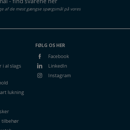
ål - find svarene her
ge af de mest gængse spørgsmål på vores
FØLG OS HER
Facebook
 i al slags
LinkedIn
Instagram
hold
art lukning
sker
g tilbehør