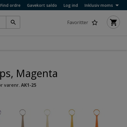
Find ordre
Gavekort saldo
Log ind
Inklusiv moms
Favoritter
ips, Magenta
r varenr.
AK1-25