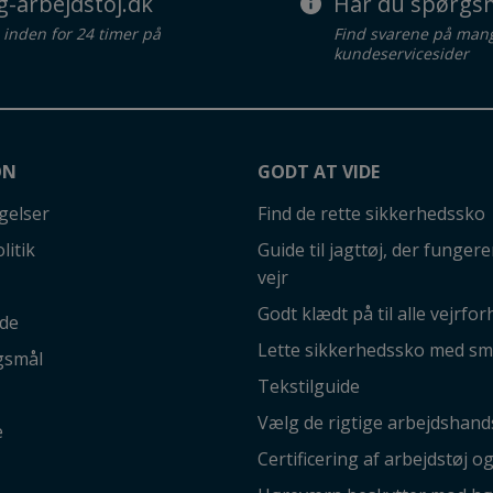
g-arbejdstoj.dk
Har du spørgsm
d inden for 24 timer på
Find svarene på man
kundeservicesider
ON
GODT AT VIDE
gelser
Find de rette sikkerhedssko
litik
Guide til jagttøj, der fungerer
vejr
Godt klædt på til alle vejrfor
ide
Lette sikkerhedssko med sm
gsmål
Tekstilguide
Vælg de rigtige arbejdshand
e
Certificering af arbejdstøj o