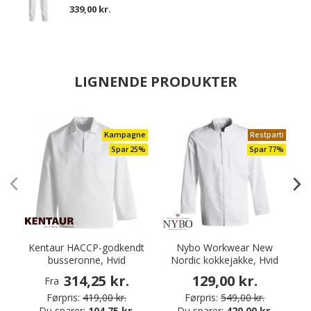
339,00 kr.
LIGNENDE PRODUKTER
Kampagne
Restparti
Spar 25%
Spar 77%
Kentaur HACCP-godkendt
Nybo Workwear New
busseronne, Hvid
Nordic kokkejakke, Hvid
314,25 kr.
129,00 kr.
Fra
Førpris:
419,00 kr.
Førpris:
549,00 kr.
Du sparer:
104,75 kr.
Du sparer:
420,00 kr.