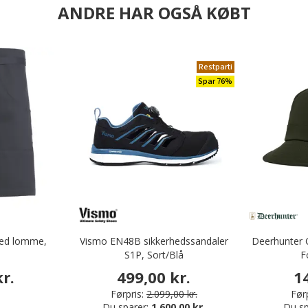
ANDRE HAR OGSÅ KØBT
Restparti
Spar 76%
med lomme,
Vismo EN48B sikkerhedssandaler
Deerhunter C
S1P, Sort/Blå
F
r.
499,00 kr.
1
Førpris:
2.099,00 kr.
Førp
Du sparer:
1.600,00 kr.
Du sp