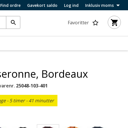
Find ordre
Gavekort saldo
Log ind
Inklusiv moms
Favoritter
seronne, Bordeaux
varenr.
25048-103-401
e - 5 timer - 41 minutter