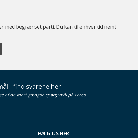
ter med begrænset parti. Du kan til enhver tid nemt
ål - find svarene her
ge af de mest gængse spørgsmål på vores
FØLG OS HER