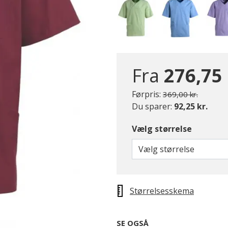
Fra
276,75 
Pris nedsat fra
til
Førpris:
369,00 kr.
Du sparer:
92,25 kr.
Vælg størrelse
Vælg størrelse
Størrelsesskema
SE OGSÅ