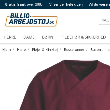
Gratis fragt over 599,-
Vi sender hele ugen
Vil du være
HERRE
DAME
BØRN
TILBEHØR & SIKKERHED
Hjem
Herre
Pleje- & kliniktøj
Busseronner
Busseronner