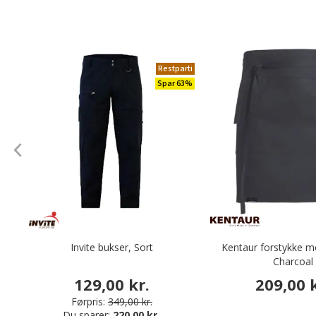
Restparti
Spar 63%
Invite bukser, Sort
Kentaur forstykke 
Charcoal
129,00 kr.
209,00 k
Førpris:
349,00 kr.
Du sparer:
220,00 kr.