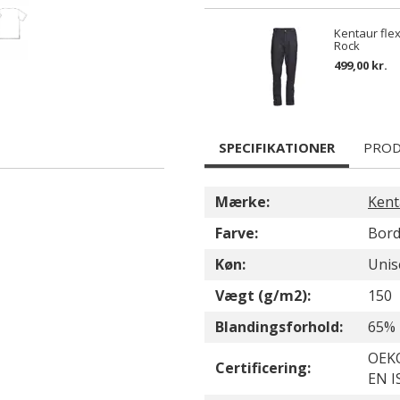
Kentaur fle
Rock
499,00 kr.
SPECIFIKATIONER
PROD
Mærke:
Kent
Farve:
Bor
Køn:
Unis
Vægt (g/m2):
150
Blandingsforhold:
65% 
OEKO
Certificering:
EN I