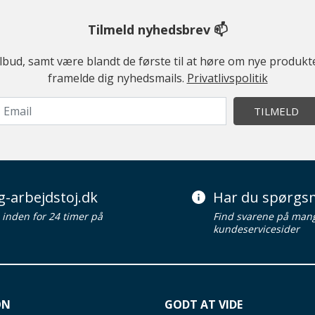
Tilmeld nyhedsbrev 📫
ilbud, samt være blandt de første til at høre om nye produk
framelde dig nyhedsmails.
Privatlivspolitik
TILMELD
g-arbejdstoj.dk
Har du spørgsm
d inden for 24 timer på
Find svarene på man
kundeservicesider
ON
GODT AT VIDE