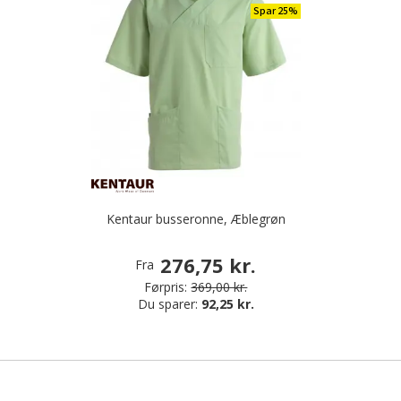
Spar 25%
Kentaur busseronne, Æblegrøn
276,75 kr.
Fra
Førpris:
369,00 kr.
Du sparer:
92,25 kr.