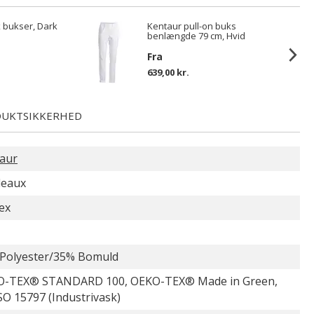
x bukser, Dark
Kentaur pull-on buks
benlængde 79 cm, Hvid
Fra
639,00 kr.
UKTSIKKERHED
aur
deaux
ex
Polyester/35% Bomuld
-TEX® STANDARD 100, OEKO-TEX® Made in Green,
SO 15797 (Industrivask)