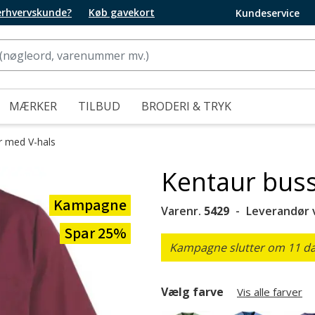
 erhvervskunde?
Køb gavekort
Kundeservice
MÆRKER
TILBUD
BRODERI & TRYK
 med V-hals
Kentaur bus
Kampagne
Varenr.
5429
Leverandør 
Spar 25%
Kampagne slutter om 11 dag
Vælg farve
Vis alle farver