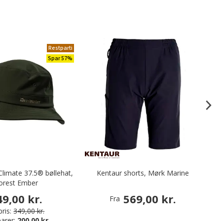
Restparti
Spar 57%
limate 37.5® bøllehat,
Kentaur shorts, Mørk Marine
orest Ember
k
49,00 kr.
569,00 kr.
Fra
ris:
349,00 kr.
arer:
200,00 kr.