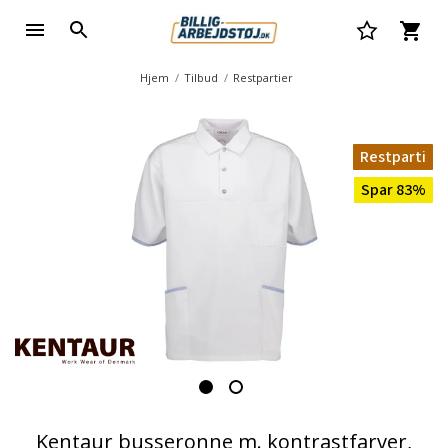
Hjem
Tilbud
Restpartier
Restparti
Spar 83%
Kentaur busseronne m. kontrastfarver,