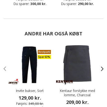
Du sparer:
300,00 kr.
Du sparer:
290,00 kr.
ANDRE HAR OGSÅ KØBT
Restparti
Spar 63%
Invite bukser, Sort
Kentaur forstykke med
lomme, Charcoal
b
129,00 kr.
209,00 kr.
Førpris:
349,00 kr.