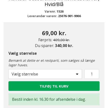
Hvid/Blå
Varenr.
1526
Leverandør varenr.
25076-901-9906
69,00 kr.
Pris nedsat fra
til
Førpris:
409,00 kr.
Du sparer:
340,00 kr.
Vælg størrelse
Bemærk at dette er et restparti, som sælges så længe
lager haves.
Vælg størrelse
TILFØJ TIL KURV
Bestil inden kl. 16.30 for afsendelse i dag.