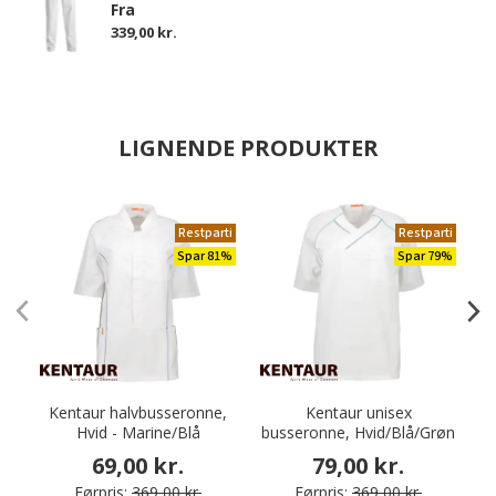
Fra
339,00 kr.
LIGNENDE PRODUKTER
Restparti
Restparti
Spar 81%
Spar 79%
Kentaur halvbusseronne,
Kentaur unisex
Hvid - Marine/Blå
busseronne, Hvid/Blå/Grøn
69,00 kr.
79,00 kr.
Førpris:
369,00 kr.
Førpris:
369,00 kr.