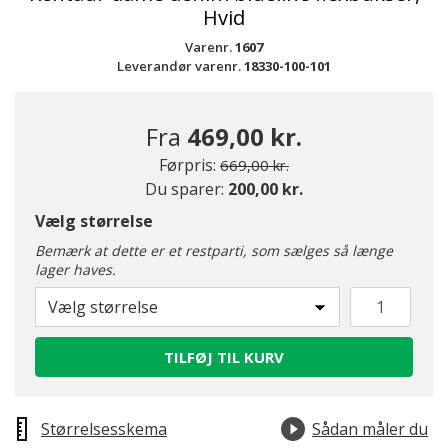
Hvid
Varenr.
1607
Leverandør varenr.
18330-100-101
Fra
469,00 kr.
Pris nedsat fra
til
Førpris:
669,00 kr.
Du sparer:
200,00 kr.
Vælg størrelse
Bemærk at dette er et restparti, som sælges så længe
lager haves.
Vælg størrelse
TILFØJ TIL KURV
Størrelsesskema
Sådan måler du