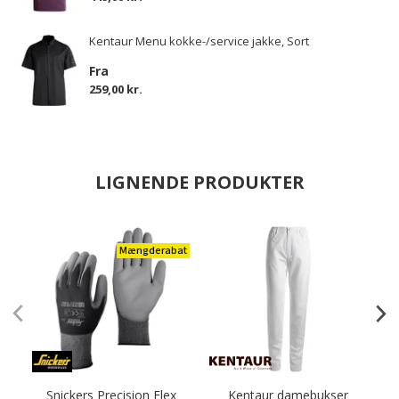
Kentaur Menu kokke-/service jakke, Sort
Fra
259,00 kr.
LIGNENDE PRODUKTER
Mængderabat
Snickers Precision Flex
Kentaur damebukser
O