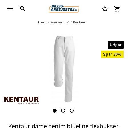
Hjem
Mærker
K
Kentaur
Udgår
Spar 30%
Kentaur dame denim blueline flexbukser,