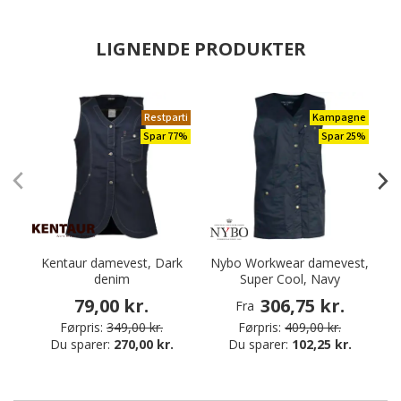
LIGNENDE PRODUKTER
Restparti
Kampagne
Spar 77%
Spar 25%
Kentaur damevest, Dark
Nybo Workwear damevest,
denim
Super Cool, Navy
79,00 kr.
306,75 kr.
Fra
Førpris:
349,00 kr.
Førpris:
409,00 kr.
Du sparer:
270,00 kr.
Du sparer:
102,25 kr.