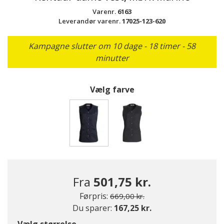
Varenr.
6163
Leverandør varenr.
17025-123-620
Kampagne slutter om 10 dage - 18 timer - 58
minutter
Vælg farve
valgte
Fra
501,75 kr.
Pris nedsat fra
til
Førpris:
669,00 kr.
Du sparer:
167,25 kr.