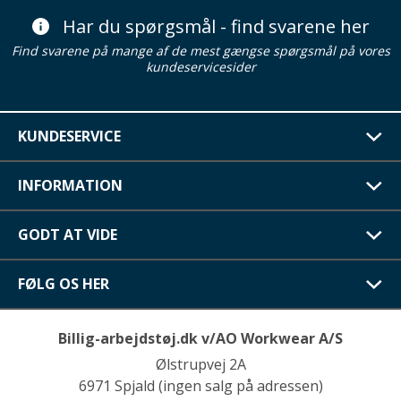
Har du spørgsmål - find svarene her
Find svarene på mange af de mest gængse spørgsmål på vores
kundeservicesider
KUNDESERVICE
INFORMATION
GODT AT VIDE
FØLG OS HER
Billig-arbejdstøj.dk v/AO Workwear A/S
Ølstrupvej 2A
6971 Spjald (ingen salg på adressen)