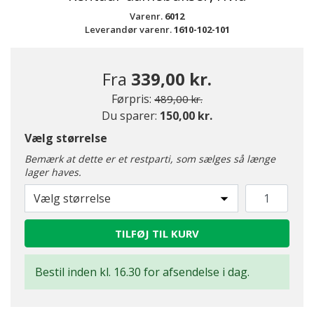
Varenr.
6012
Leverandør varenr.
1610-102-101
Fra
339,00 kr.
Pris nedsat fra
til
Førpris:
489,00 kr.
Du sparer:
150,00 kr.
Vælg størrelse
Bemærk at dette er et restparti, som sælges så længe
lager haves.
Vælg størrelse
TILFØJ TIL KURV
Bestil inden kl. 16.30 for afsendelse i dag.