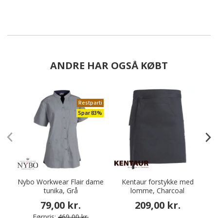
ANDRE HAR OGSÅ KØBT
Restparti
Spar 83%
Nybo Workwear Flair dame
Kentaur forstykke med
K
tunika, Grå
lomme, Charcoal
79,00 kr.
209,00 kr.
Førpris:
469,00 kr.