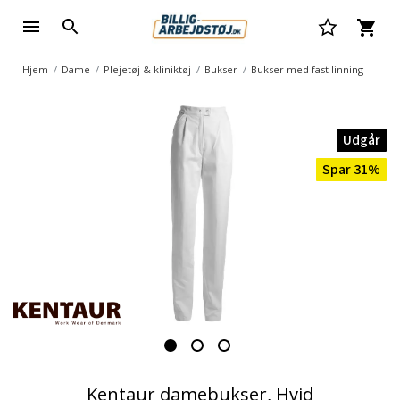
Hjem
Dame
Plejetøj & kliniktøj
Bukser
Bukser med fast linning
Udgår
Spar 31%
Kentaur damebukser, Hvid