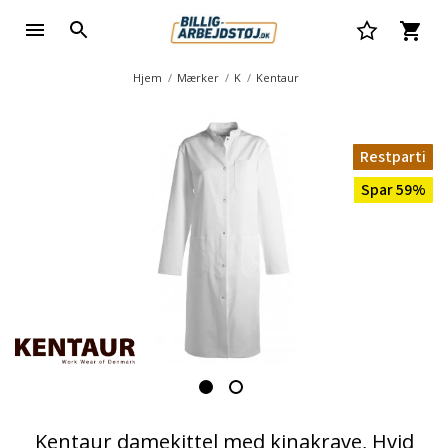
Hjem
Mærker
K
Kentaur
Restparti
Spar 59%
Kentaur damekittel med kinakrave, Hvid