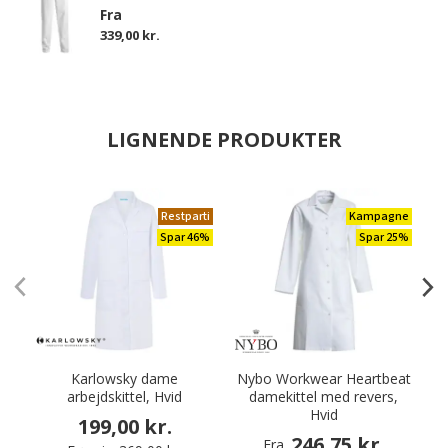
Fra
339,00 kr.
LIGNENDE PRODUKTER
Restparti
Kampagne
Spar 46%
Spar 25%
Karlowsky dame
Nybo Workwear Heartbeat
P
arbejdskittel, Hvid
damekittel med revers,
Hvid
199,00 kr.
246,75 kr.
Fra