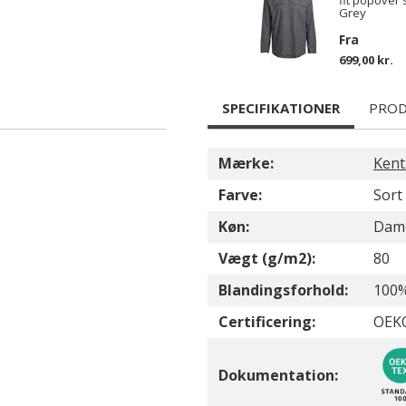
fit popover 
Grey
Fra
699,00 kr.
SPECIFIKATIONER
PROD
Mærke:
Kent
Farve:
Sort
Køn:
Dam
Vægt (g/m2):
80
Blandingsforhold:
100%
Certificering:
OEKO
Dokumentation: