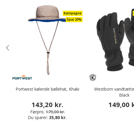
Kampagne
Spar 20%
Portwest kølende bøllehat, Khaki
Westborn vandtætte
Black
143,20 kr.
149,00 k
Førpris:
179,00 kr.
Du sparer:
35,80 kr.