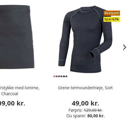
Restparti
Spar 62%
orstykke med lomme,
Grene termoundertrøje, Sort
Charcoal
09,00 kr.
49,00 kr.
Førpris:
129,00 kr.
Du sparer:
80,00 kr.