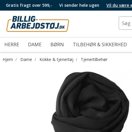
Gratis fragt over 599,-
Vi sender hele ugen
Vil du være
HERRE
DAME
BØRN
TILBEHØR & SIKKERHED
Hjem
Dame
Kokke & tjenertøj
Tjenertilbehør