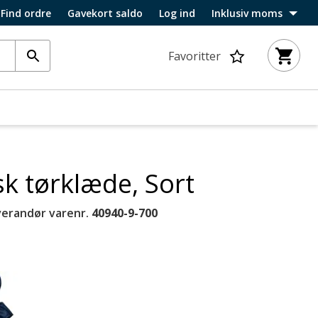
Find ordre
Gavekort saldo
Log ind
Inklusiv moms
Favoritter
sk tørklæde, Sort
verandør varenr.
40940-9-700