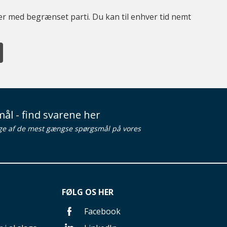
ter med begrænset parti. Du kan til enhver tid nemt
ål - find svarene her
ge af de mest gængse spørgsmål på vores
FØLG OS HER
Facebook