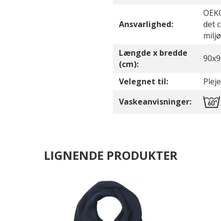
OEKO
Ansvarlighed:
det 
milj
Længde x bredde
90x9
(cm):
Velegnet til:
Pleje
Vaskeanvisninger:
LIGNENDE PRODUKTER