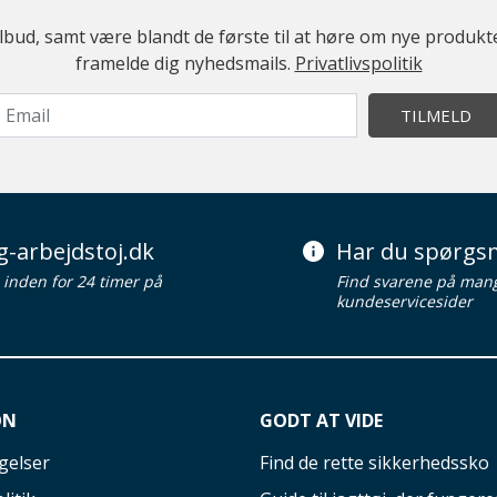
ilbud, samt være blandt de første til at høre om nye produk
framelde dig nyhedsmails.
Privatlivspolitik
TILMELD
g-arbejdstoj.dk
Har du spørgsm
d inden for 24 timer på
Find svarene på man
kundeservicesider
ON
GODT AT VIDE
gelser
Find de rette sikkerhedssko