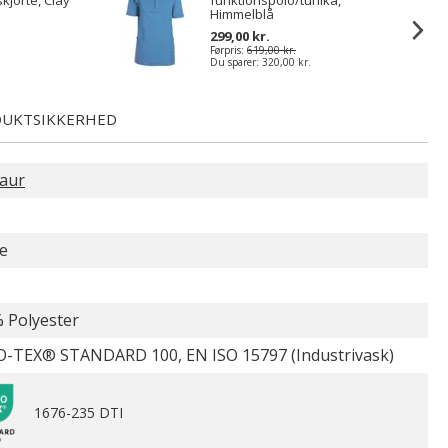
skjorte, Clay
funktionspolo/tunika,
Himmelblå
299,00 kr.
Førpris:
619,00 kr.
Du sparer:
320,00 kr.
UKTSIKKERHED
aur
e
 Polyester
-TEX® STANDARD 100, EN ISO 15797 (Industrivask)
1676-235 DTI