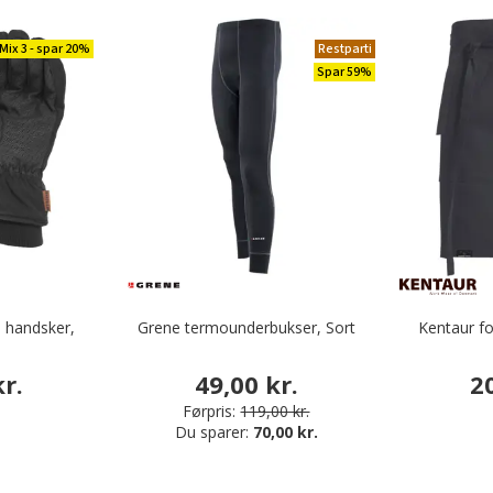
Mix 3 - spar 20%
Restparti
Spar 59%
 handsker,
Grene termounderbukser, Sort
Kentaur f
r.
49,00 kr.
2
Førpris:
119,00 kr.
Du sparer:
70,00 kr.