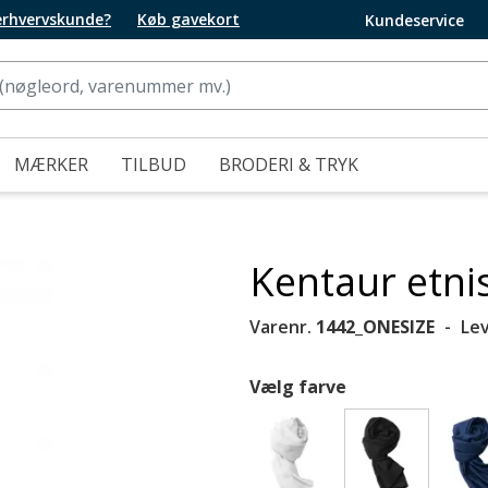
 erhvervskunde?
Køb gavekort
Kundeservice
MÆRKER
TILBUD
BRODERI & TRYK
Kentaur etni
Varenr.
1442_ONESIZE
Le
Vælg farve