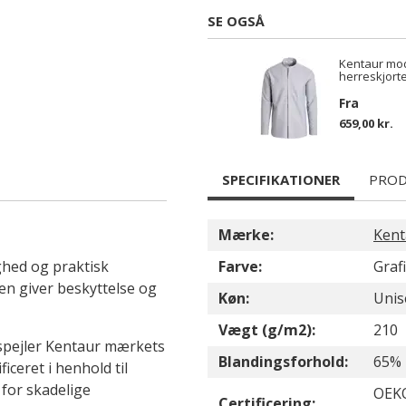
SE OGSÅ
Kentaur mod
herreskjort
Fra
659,00 kr.
SPECIFIKATIONER
PROD
Mærke:
Kent
ghed og praktisk
Farve:
Graf
n giver beskyttelse og
Køn:
Unis
Vægt (g/m2):
210
afspejler Kentaur mærkets
Blandingsforhold:
65% 
ificeret i henhold til
for skadelige
OEKO
Certificering: