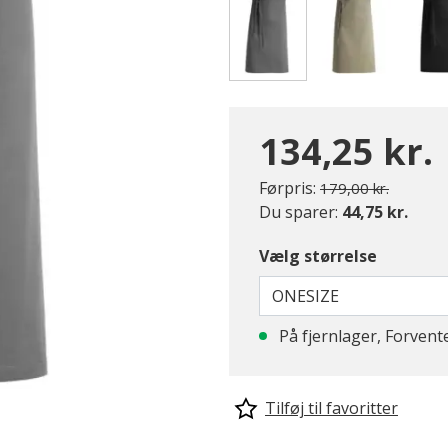
valgte
134,25 kr.
Pris nedsat fra
til
Førpris:
179,00 kr.
Du sparer:
44,75 kr.
Vælg størrelse
ONESIZE
På fjernlager, Forvent
Tilføj til favoritter