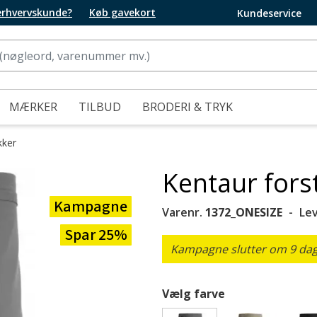
 erhvervskunde?
Køb gavekort
Kundeservice
MÆRKER
TILBUD
BRODERI & TRYK
kker
Kentaur forst
Kampagne
Varenr.
1372_ONESIZE
Le
Spar 25%
Kampagne slutter om 9 dage
Vælg farve