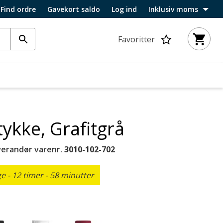
Find ordre
Gavekort saldo
Log ind
Inklusiv moms
Favoritter
ykke, Grafitgrå
verandør varenr.
3010-102-702
 - 12 timer - 58 minutter