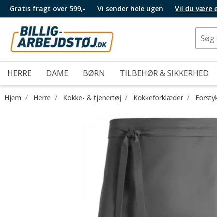
Gratis fragt over 599,-
Vi sender hele ugen
Vil du være
HERRE
DAME
BØRN
TILBEHØR & SIKKERHED
Hjem
Herre
Kokke- & tjenertøj
Kokkeforklæder
Forsty