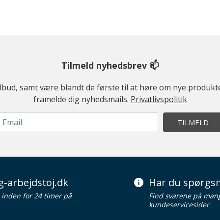
Tilmeld nyhedsbrev 📫
ilbud, samt være blandt de første til at høre om nye produk
framelde dig nyhedsmails.
Privatlivspolitik
TILMELD
g-arbejdstoj.dk
Har du spørgsm
d inden for 24 timer på
Find svarene på man
kundeservicesider