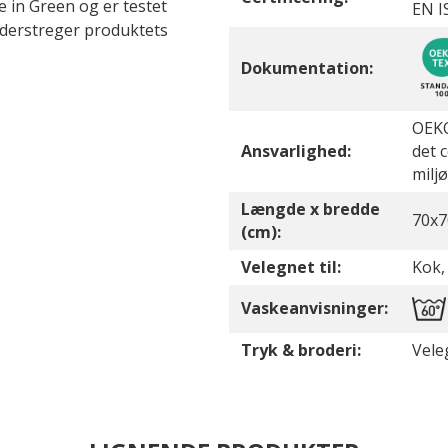
 in Green og er testet
EN I
understreger produktets
Dokumentation:
OEKO
Ansvarlighed:
det 
milj
Længde x bredde
70x7
(cm):
Velegnet til:
Kok,
Vaskeanvisninger:
Tryk & broderi:
Vele