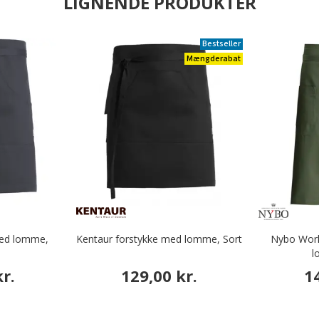
LIGNENDE PRODUKTER
Bestseller
Mængderabat
med lomme,
Kentaur forstykke med lomme, Sort
Nybo Work
l
r.
129,00 kr.
1