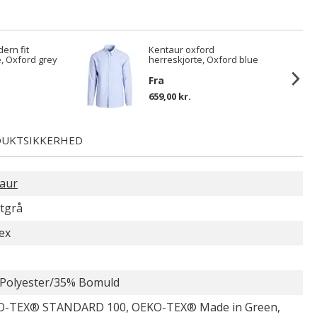
ern fit
Kentaur oxford
e, Oxford grey
herreskjorte, Oxford blue
Fra
659,00 kr.
UKTSIKKERHED
aur
itgrå
ex
Polyester/35% Bomuld
-TEX® STANDARD 100, OEKO-TEX® Made in Green,