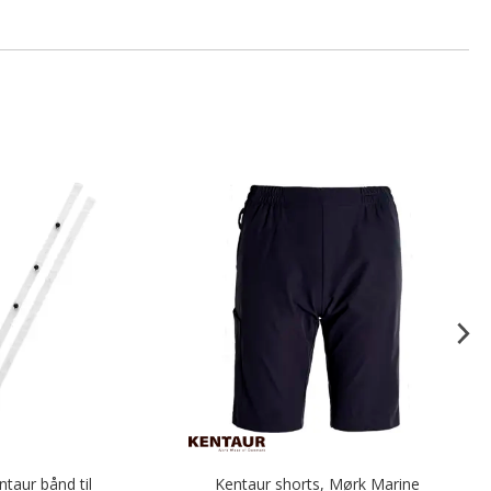
ntaur bånd til
Kentaur shorts, Mørk Marine
V