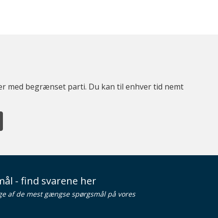
ter med begrænset parti. Du kan til enhver tid nemt
ål - find svarene her
ge af de mest gængse spørgsmål på vores