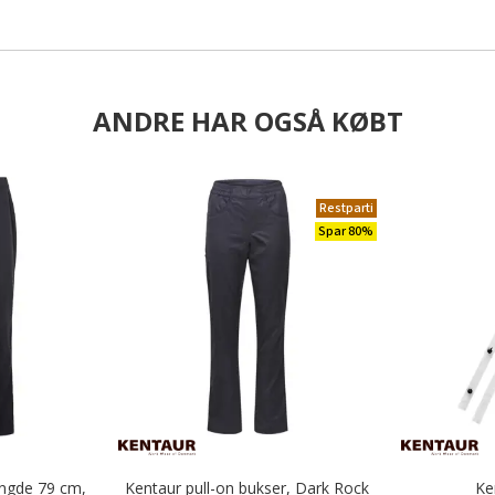
ANDRE HAR OGSÅ KØBT
Restparti
Spar 80%
ngde 79 cm,
Kentaur pull-on bukser, Dark Rock
Ke