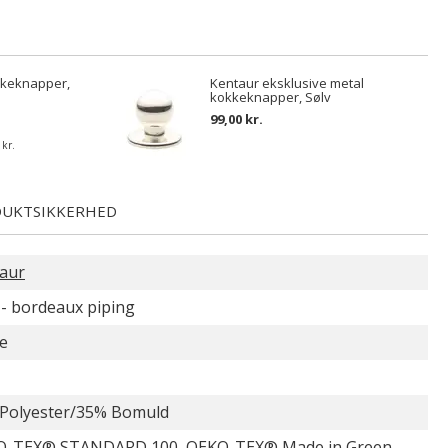
kkeknapper,
Kentaur eksklusive metal
kokkeknapper, Sølv
99,00 kr.
 kr.
UKTSIKKERHED
aur
 - bordeaux piping
e
Polyester/35% Bomuld
-TEX® STANDARD 100, OEKO-TEX® Made in Green,