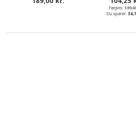
189,00 kr.
104,25 k
Førpris:
139,00
Du sparer:
34,7