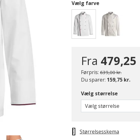
Vælg farve
valgte
Fra
479,25 
Pris nedsat fra
til
Førpris:
639,00 kr.
Du sparer:
159,75 kr.
Vælg størrelse
Vælg størrelse
Størrelsesskema