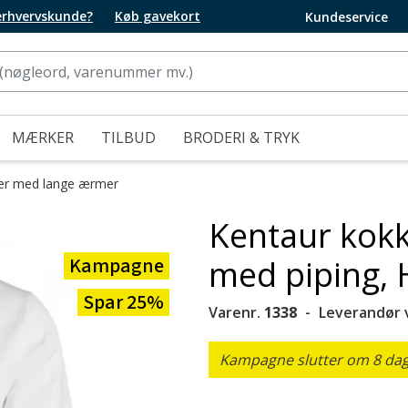
 erhvervskunde?
Køb gavekort
Kundeservice
MÆRKER
TILBUD
BRODERI & TRYK
er med lange ærmer
Kentaur kok
Kampagne
med piping, 
Spar 25%
Varenr.
1338
Leverandør 
Kampagne slutter om 8 dage