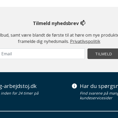
Tilmeld nyhedsbrev 📫
ilbud, samt være blandt de første til at høre om nye produk
framelde dig nyhedsmails.
Privatlivspolitik
TILMELD
g-arbejdstoj.dk
Har du spørgsm
d inden for 24 timer på
Find svarene på man
kundeservicesider