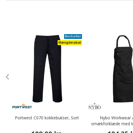
Bestseller
Mængderabat
Portwest C070 kokkebukser, Sort
Nybo Workwear A
smækforklæde med l