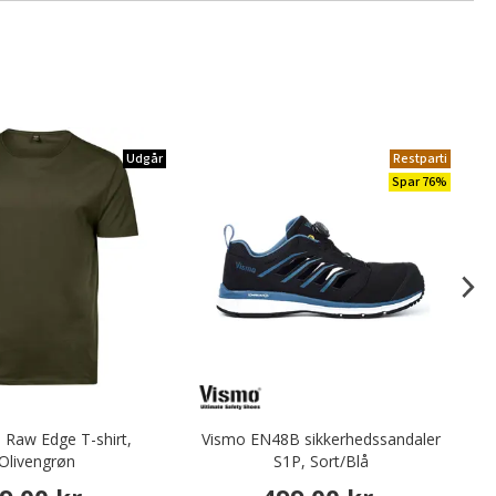
Udgår
Restparti
Spar 76%
 Raw Edge T-shirt,
Vismo EN48B sikkerhedssandaler
D
Olivengrøn
S1P, Sort/Blå