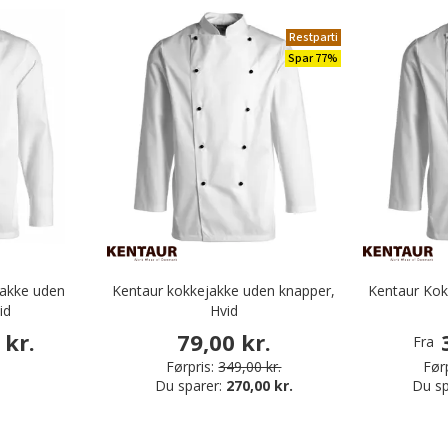
Restparti
Spar 77%
jakke uden
Kentaur kokkejakke uden knapper,
Kentaur Kok
id
Hvid
 kr.
79,00 kr.
Fra
Førpris:
349,00 kr.
Førp
Du sparer:
270,00 kr.
Du sp