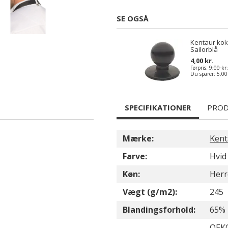
SE OGSÅ
Kentaur ko
Sailorblå
4,00 kr.
Førpris:
9,00 kr.
Du sparer:
5,00
SPECIFIKATIONER
PROD
Mærke:
Kent
Farve:
Hvid
Køn:
Herr
Vægt (g/m2):
245
Blandingsforhold:
65% 
OEKO