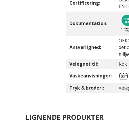
Certificering:
EN I
Dokumentation:
OEKO
Ansvarlighed:
det 
milj
Velegnet til:
Kok
Vaskeanvisninger:
Tryk & broderi:
Vele
LIGNENDE PRODUKTER