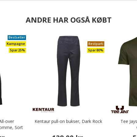
ANDRE HAR OGSÅ KØBT
Bestseller
Kampagne
Restparti
Spar 25%
Spar 80%
ll-over
Kentaur pull-on bukser, Dark Rock
Tee Jays
omme, Sort