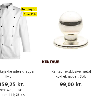
Kampagne
Spar 25%
kejakke uden knapper,
Kentaur eksklusive metal
Hvid
kokkeknapper, Sølv
359,25 kr.
99,00 kr.
ris:
479,00 kr.
arer:
119,75 kr.