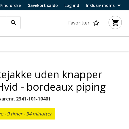
Find ordre
Gavekort saldo
Log ind
Inklusiv moms
Favoritter
kejakke uden knapper
Hvid - bordeaux piping
varenr.
2341-101-10401
 - 9 timer - 34 minutter