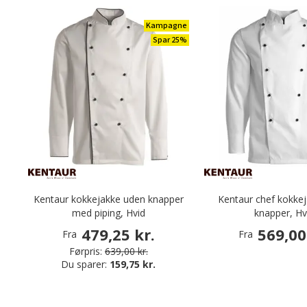
Kampagne
Spar 25%
Kentaur kokkejakke uden knapper
Kentaur chef kokke
med piping, Hvid
knapper, Hv
479,25 kr.
569,00
Fra
Fra
Førpris:
639,00 kr.
Du sparer:
159,75 kr.