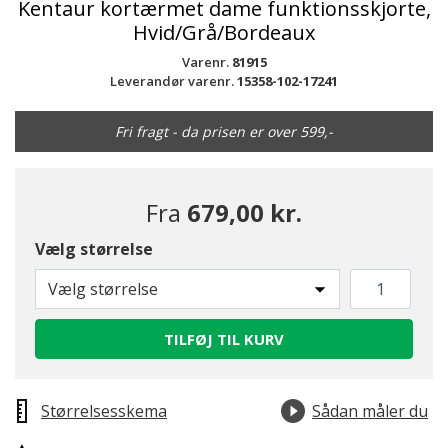
Kentaur kortærmet dame funktionsskjorte,
Hvid/Grå/Bordeaux
Varenr.
81915
Leverandør varenr.
15358-102-17241
Fri fragt - da prisen er over 599,-
Fra
679,00 kr.
Vælg størrelse
Vælg størrelse
TILFØJ TIL KURV
Størrelsesskema
Sådan måler du