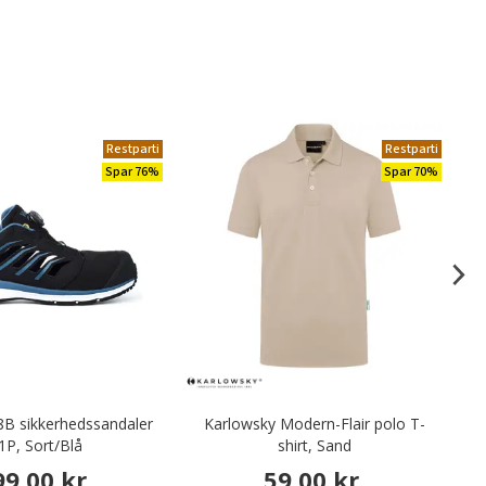
Restparti
Restparti
Spar 76%
Spar 70%
B sikkerhedssandaler
Karlowsky Modern-Flair polo T-
1P, Sort/Blå
shirt, Sand
k
99,00 kr.
59,00 kr.