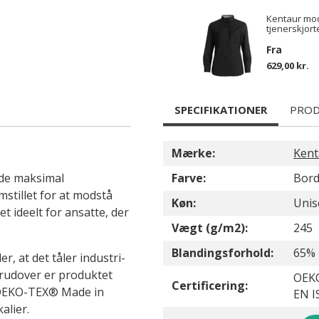
Kentaur mod
tjenerskjort
Fra
629,00 kr.
SPECIFIKATIONER
PROD
Mærke:
Kent
yde maksimal
Farve:
Bor
mstillet for at modstå
Køn:
Unis
t ideelt for ansatte, der
Vægt (g/m2):
245
Blandingsforhold:
65% 
r, at det tåler industri-
Derudover er produktet
OEKO
Certificering:
 OEKO-TEX® Made in
EN I
alier.