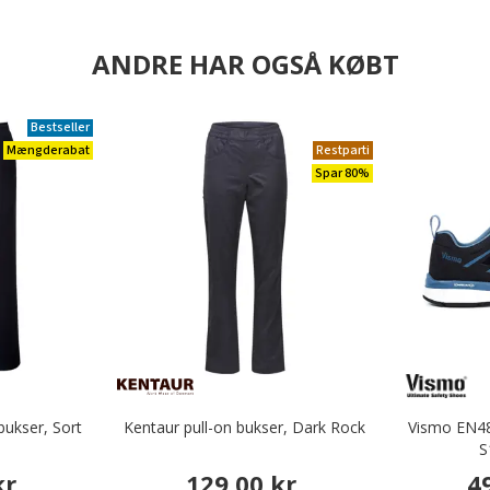
ANDRE HAR OGSÅ KØBT
Bestseller
Mængderabat
Restparti
Spar 80%
ukser, Sort
Kentaur pull-on bukser, Dark Rock
Vismo EN48
S
r.
129,00 kr.
4