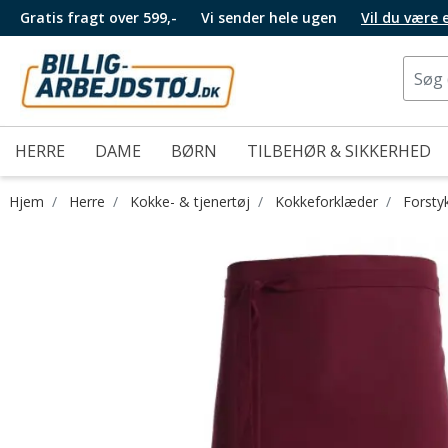
Gratis fragt over 599,-
Vi sender hele ugen
Vil du være
HERRE
DAME
BØRN
TILBEHØR & SIKKERHED
Hjem
Herre
Kokke- & tjenertøj
Kokkeforklæder
Forsty