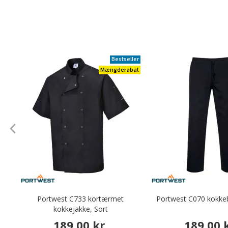
Bestseller
Mængderabat
Portwest C733 kortærmet
Portwest C070 kokkeb
kokkejakke, Sort
189,00 kr.
189,00 k