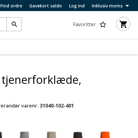
Find ordre
Gavekort saldo
Log ind
Inklusiv moms
Favoritter
 tjenerforklæde,
verandør varenr.
31040-102-401