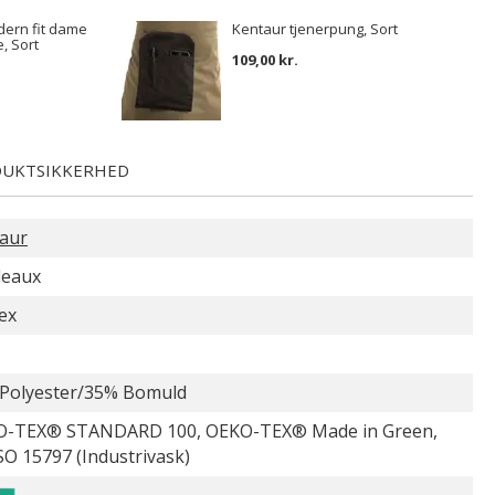
ern fit dame
Kentaur tjenerpung, Sort
e, Sort
109,00 kr.
UKTSIKKERHED
aur
deaux
ex
Polyester/35% Bomuld
-TEX® STANDARD 100, OEKO-TEX® Made in Green,
SO 15797 (Industrivask)