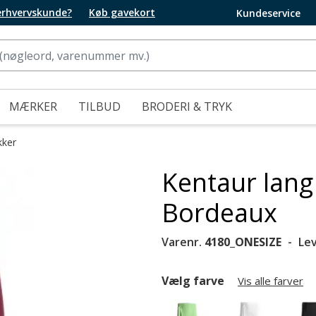
 erhvervskunde?
Køb gavekort
Kundeservice
MÆRKER
TILBUD
BRODERI & TRYK
kker
Kentaur lang
Bordeaux
Varenr.
4180_ONESIZE
Le
Vælg farve
Vis alle farver