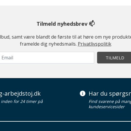
Tilmeld nyhedsbrev 📫
ilbud, samt være blandt de første til at høre om nye produk
framelde dig nyhedsmails.
Privatlivspolitik
TILMELD
g-arbejdstoj.dk
Har du spørgsm
d inden for 24 timer på
Find svarene på man
kundeservicesider