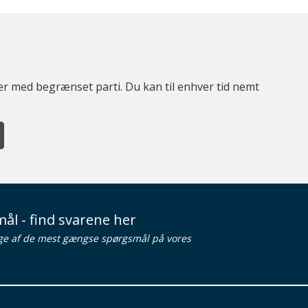
ter med begrænset parti. Du kan til enhver tid nemt
ål - find svarene her
ge af de mest gængse spørgsmål på vores