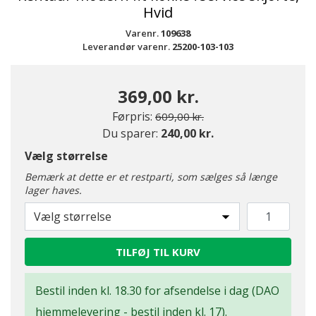
Hvid
Varenr.
109638
Leverandør varenr.
25200-103-103
369,00 kr.
Pris nedsat fra
til
Førpris:
609,00 kr.
Du sparer:
240,00 kr.
Vælg størrelse
Bemærk at dette er et restparti, som sælges så længe
lager haves.
Vælg størrelse
TILFØJ TIL KURV
Bestil inden kl. 18.30 for afsendelse i dag (DAO
hjemmelevering - bestil inden kl. 17).