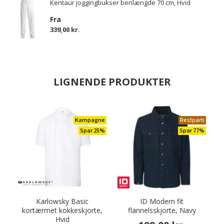
Kentaur joggingbukser benlængde 70 cm, Hvid
Fra
339,00 kr.
LIGNENDE PRODUKTER
Kampagne
Restparti
Spar 25%
Spar 77%
Karlowsky Basic
ID Modern fit
kortærmet kokkeskjorte,
flannelsskjorte, Navy
Hvid