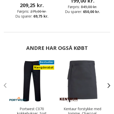
199,00 kr.
209,25 kr.
Førpris:
849,00 kr.
Førpris:
279,00 kr.
Du sparer:
650,00 kr.
Du sparer:
69,75 kr.
ANDRE HAR OGSÅ KØBT
Bestseller
Mængderabat
Portwest C070
Kentaur forstykke med
kokkebukser, Sort
lomme, Charcoal