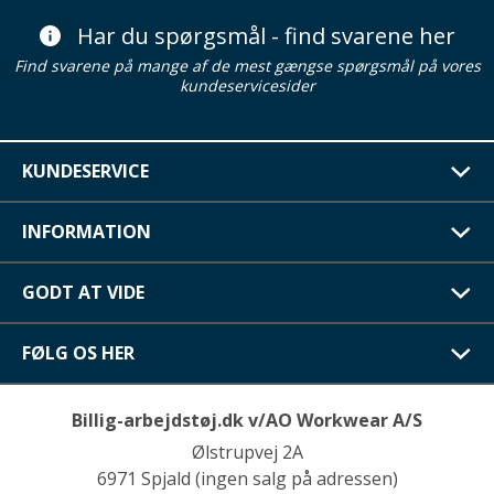
Har du spørgsmål - find svarene her
Find svarene på mange af de mest gængse spørgsmål på vores
kundeservicesider
KUNDESERVICE
INFORMATION
GODT AT VIDE
FØLG OS HER
Billig-arbejdstøj.dk v/AO Workwear A/S
Ølstrupvej 2A
6971 Spjald (ingen salg på adressen)