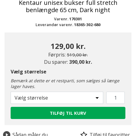
Kentaur unisex bukser full stretch
benlængde 65 cm, Dark night
Varenr.
170301
Leverandør varenr.
18365-302-680
129,00 kr.
Pris nedsat fra
til
Førpris:
519,00 kr.
Du sparer:
390,00 kr.
Vælg størrelse
Bemærk at dette er et restparti, som sælges så længe
lager haves.
Vælg størrelse
TILFØJ TIL KURV
Sådan måler du
Tilføj til favoritter