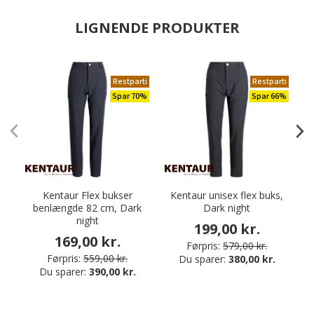
LIGNENDE PRODUKTER
Restparti
Restparti
Spar 70%
Spar 66%
Kentaur Flex bukser
Kentaur unisex flex buks,
K
benlængde 82 cm, Dark
Dark night
night
199,00 kr.
169,00 kr.
Førpris:
579,00 kr.
Førpris:
559,00 kr.
Du sparer:
380,00 kr.
Du sparer:
390,00 kr.