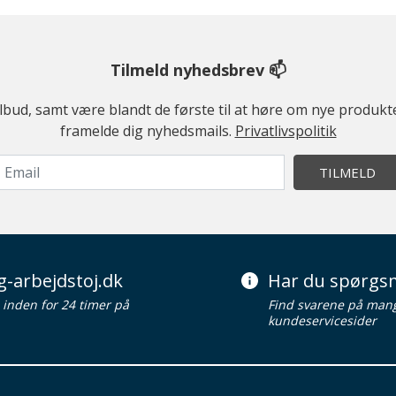
Tilmeld nyhedsbrev 📫
ilbud, samt være blandt de første til at høre om nye produk
framelde dig nyhedsmails.
Privatlivspolitik
TILMELD
g-arbejdstoj.dk
Har du spørgsm
d inden for 24 timer på
Find svarene på man
kundeservicesider