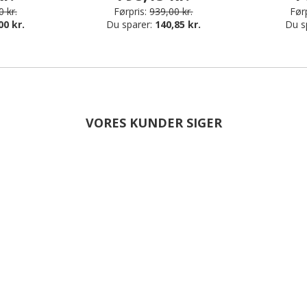
 kr.
Førpris:
939,00 kr.
Førp
00 kr.
Du sparer:
140,85 kr.
Du s
VORES KUNDER SIGER