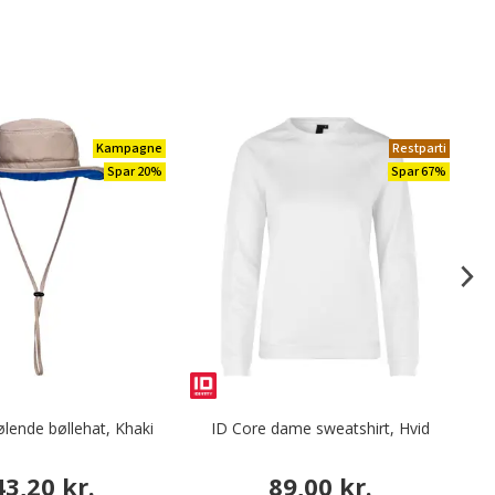
Kampagne
Restparti
Spar 20%
Spar 67%
lende bøllehat, Khaki
ID Core dame sweatshirt, Hvid
43,20 kr.
89,00 kr.