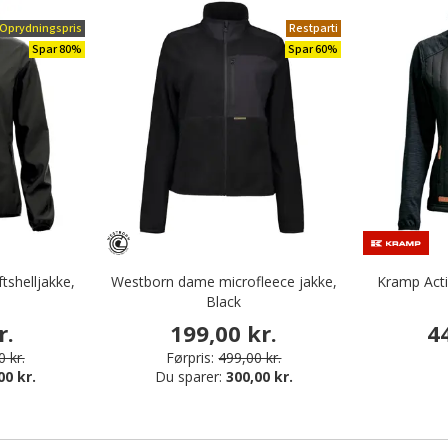
Oprydningspris
Restparti
Spar 80%
Spar 60%
tshelljakke,
Westborn dame microfleece jakke,
Kramp Acti
Black
r.
199,00 kr.
4
 kr.
Førpris:
499,00 kr.
00 kr.
Du sparer:
300,00 kr.