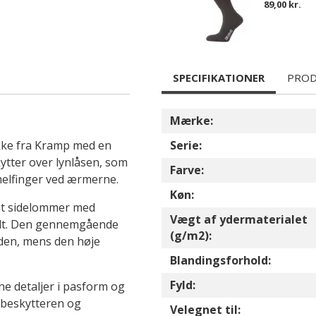
89,00 kr.
SPECIFIKATIONER
PROD
Mærke:
kke fra Kramp med en
Serie:
tter over lynlåsen, som
Farve:
melfinger ved ærmerne.
Køn:
mt sidelommer med
Vægt af ydermaterialet
kilt. Den gennemgående
(g/m2):
gden, mens den høje
Blandingsforhold:
Fyld:
e detaljer i pasform og
ebeskytteren og
Velegnet til: