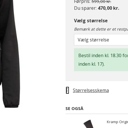
Pris nedsat fra
til
Førpris:
599,00 kr.
Du sparer:
470,00 kr.
Vælg størrelse
Bemærk at dette er et restp
Vælg størrelse
Bestil inden kl. 18.30 
inden kl. 17).
Størrelsesskema
SE OGSÅ
Kramp Origin