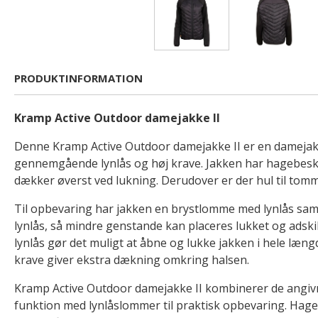
PRODUKTINFORMATION
Kramp Active Outdoor damejakke II
Denne Kramp Active Outdoor damejakke II er en dameja
gennemgående lynlås og høj krave. Jakken har hagebesky
dækker øverst ved lukning. Derudover er der hul til tom
Til opbevaring har jakken en brystlomme med lynlås sa
lynlås, så mindre genstande kan placeres lukket og ads
lynlås gør det muligt at åbne og lukke jakken i hele læn
krave giver ekstra dækning omkring halsen.
Kramp Active Outdoor damejakke II kombinerer de angivn
funktion med lynlåslommer til praktisk opbevaring. Hag