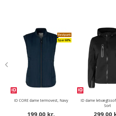
Restparti
Spar 68%
ID CORE dame termovest, Navy
ID dame letvægtssoft
Sort
199,00 kr.
299,00 k