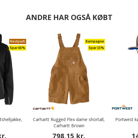
ANDRE HAR OGSÅ KØBT
Restparti
Kampagne
Spar 65%
Spar 15%
shelljakke,
Carhartt Rugged Flex dame shortall,
Portwest kø
Carhartt Brown
r.
798,15 kr.
1