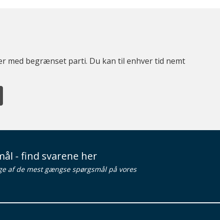
ter med begrænset parti. Du kan til enhver tid nemt
ål - find svarene her
ge af de mest gængse spørgsmål på vores