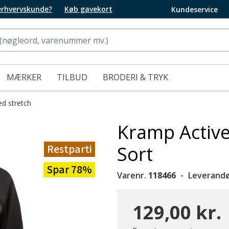
 erhvervskunde?
Køb gavekort
Kundeservice
MÆRKER
TILBUD
BRODERI & TRYK
d stretch
Kramp Active
Restparti
Sort
Spar 78%
Varenr.
118466
Leverandø
129,00 kr.