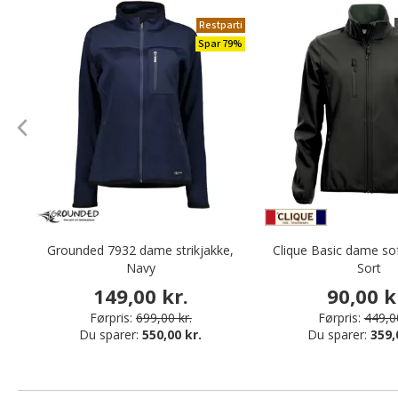
Restparti
Spar 79%
Grounded 7932 dame strikjakke,
Clique Basic dame sof
Navy
Sort
149,00 kr.
90,00 k
Førpris:
699,00 kr.
Førpris:
449,00
Du sparer:
550,00 kr.
Du sparer:
359,