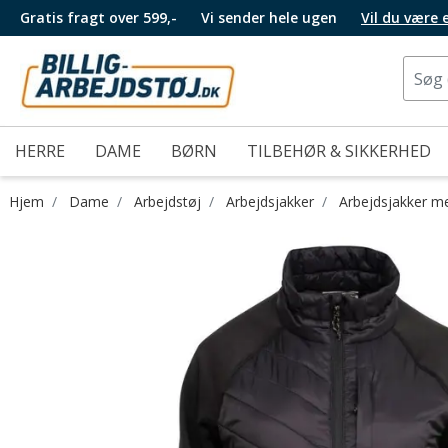
Gratis fragt over 599,-
Vi sender hele ugen
Vil du være
HERRE
DAME
BØRN
TILBEHØR & SIKKERHED
Hjem
Dame
Arbejdstøj
Arbejdsjakker
Arbejdsjakker me