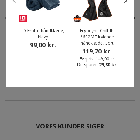
Spar 76%
ID Frotté håndklæde,
Ergodyne Chill-Its
Ab
Navy
6602MF kølende
klu
håndklæde, Sort
99,00 kr.
Lord Nelson køletaske
Vismo EN48B
119,20 kr.
31L, Sort
sikkerhedssandaler S1P,
Sort/Blå
Førpris:
149,00 kr.
149,00 kr.
Du sparer:
29,80 kr.
499,00 kr.
Førpris:
2.099,00 kr.
Du sparer:
1.600,00 kr.
VORES KUNDER SIGER