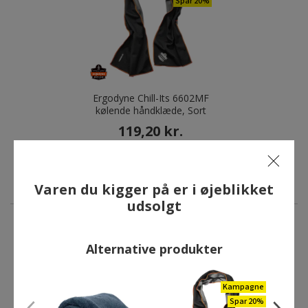
Spar 20%
Ergodyne Chill-Its 6602MF
kølende håndklæde, Sort
119,20 kr.
Førpris:
149,00 kr.
Du sparer:
29,80 kr.
Varen du kigger på er i øjeblikket
udsolgt
ANDRE HAR OGSÅ KØBT
Alternative produkter
Kampagne
Restparti
Spar 20%