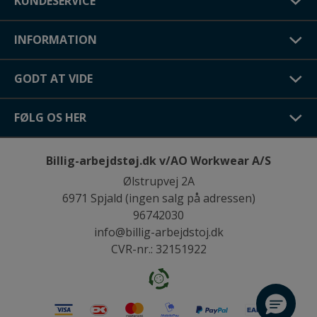
KUNDESERVICE
INFORMATION
GODT AT VIDE
FØLG OS HER
Billig-arbejdstøj.dk v/AO Workwear A/S
Ølstrupvej 2A
6971 Spjald (ingen salg på adressen)
96742030
info@billig-arbejdstoj.dk
CVR-nr.: 32151922