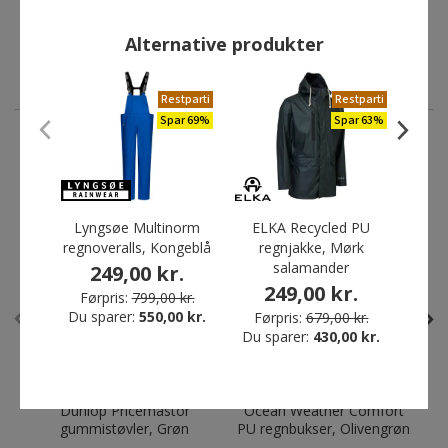
Førpris:
919,00 kr.
Du sparer:
670,00 kr.
Alternative produkter
Restparti
Restparti
Spar 69%
Spar 63%
ANDRE HAR OGSÅ KØBT
Lyngsøe Multinorm
ELKA Recycled PU
Lyngs
Bestseller
regnoveralls, Kongeblå
regnjakke, Mørk
Skarp pris
Restparti
salamander
249,00 kr.
4
Spar 75%
249,00 kr.
Førpris:
799,00 kr.
Du sparer:
550,00 kr.
Førpris:
679,00 kr.
Du sparer:
430,00 kr.
Dunlop Pricemastor
Ocean Weather Comfort
gummistøvler, Grøn
PU regnbukser, Olivengrøn