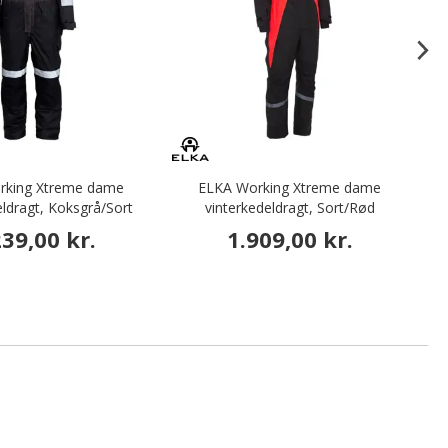
rking Xtreme dame
ELKA Working Xtreme dame
L
ldragt, Koksgrå/Sort
vinterkedeldragt, Sort/Rød
239,00 kr.
1.909,00 kr.