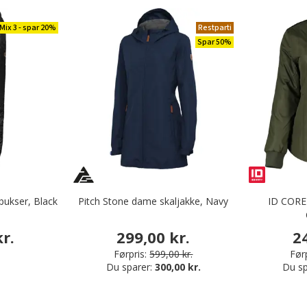
Mix 3 - spar 20%
Restparti
Spar 50%
ukser, Black
Pitch Stone dame skaljakke, Navy
ID CORE
r.
299,00 kr.
2
Førpris:
599,00 kr.
Førp
Du sparer:
300,00 kr.
Du sp