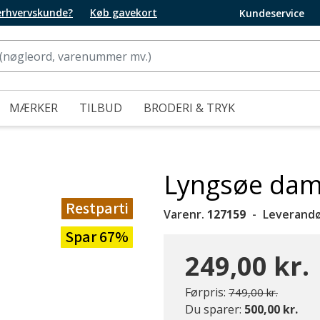
 erhvervskunde?
Køb gavekort
Kundeservice
MÆRKER
TILBUD
BRODERI & TRYK
Lyngsøe dam
Restparti
Varenr.
127159
Leverandø
Spar 67%
249,00 kr.
Pris nedsat fra
til
Førpris:
749,00 kr.
Du sparer:
500,00 kr.