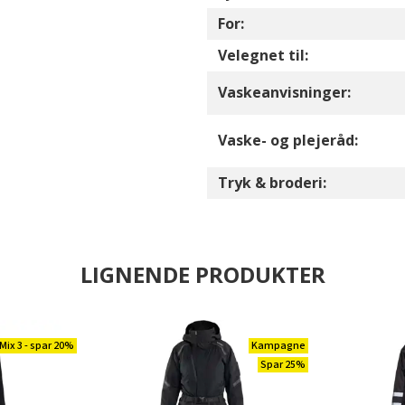
For:
Velegnet til:
Vaskeanvisninger:
Vaske- og plejeråd:
Tryk & broderi:
LIGNENDE PRODUKTER
Mix 3 - spar 20%
Kampagne
Spar 25%