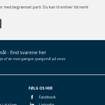
ter med begrænset parti. Du kan til enhver tid nemt
ål - find svarene her
ge af de mest gængse spørgsmål på vores
FØLG OS HER
Facebook
 i al slags
LinkedIn