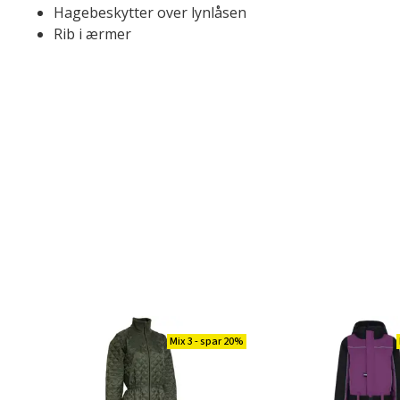
Hagebeskytter over lynlåsen
Rib i ærmer
Mix 3 - spar 20%