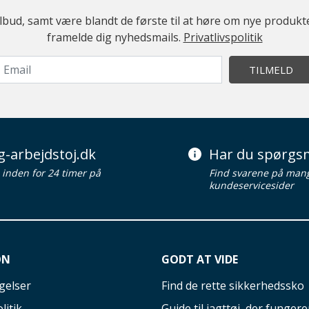
ilbud, samt være blandt de første til at høre om nye produk
framelde dig nyhedsmails.
Privatlivspolitik
TILMELD
g-arbejdstoj.dk
Har du spørgsm
d inden for 24 timer på
Find svarene på man
kundeservicesider
ON
GODT AT VIDE
gelser
Find de rette sikkerhedssko
litik
Guide til jagttøj, der fungerer