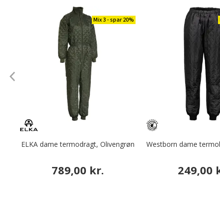
Mix 3 - spar 20%
ELKA dame termodragt, Olivengrøn
Westborn dame termob
789,00 kr.
249,00 k