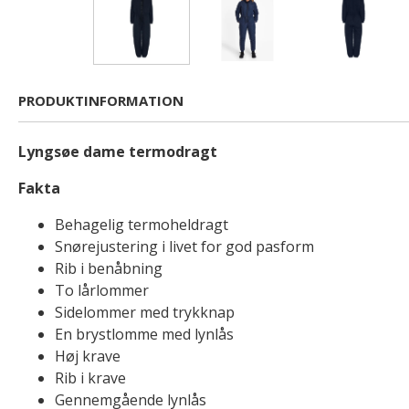
PRODUKTINFORMATION
Lyngsøe dame termodragt
Fakta
Behagelig termoheldragt
Snørejustering i livet for god pasform
Rib i benåbning
To lårlommer
Sidelommer med trykknap
En brystlomme med lynlås
Høj krave
Rib i krave
Gennemgående lynlås