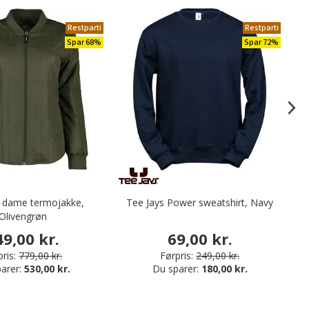
Restparti
Restparti
Spar 68%
Spar 72%
 dame termojakke,
Tee Jays Power sweatshirt, Navy
Ka
Olivengrøn
49,00 kr.
69,00 kr.
ris:
779,00 kr.
Førpris:
249,00 kr.
arer:
530,00 kr.
Du sparer:
180,00 kr.