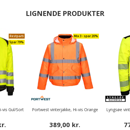
LIGNENDE PRODUKTER
Restparti
Mix 3 - spar 20%
Spar 79%
-vis Gul/Sort
Portwest vinterjakke, Hi-vis Orange
Lyngsøe vint
r.
389,00 kr.
7