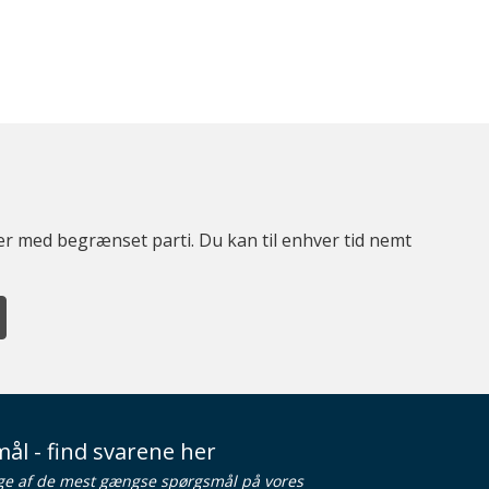
ter med begrænset parti. Du kan til enhver tid nemt
ål - find svarene her
ge af de mest gængse spørgsmål på vores