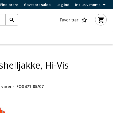
Find ordre
Gavekort saldo
Log ind
Inklusiv moms
Favoritter
helljakke, Hi-Vis
 varenr.
FOX471-05/07