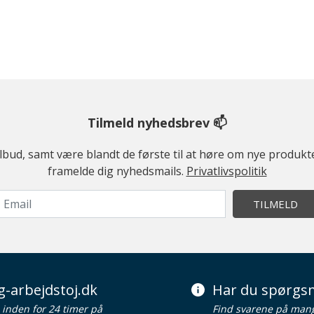
Tilmeld nyhedsbrev 📫
ilbud, samt være blandt de første til at høre om nye produk
framelde dig nyhedsmails.
Privatlivspolitik
TILMELD
g-arbejdstoj.dk
Har du spørgsm
d inden for 24 timer på
Find svarene på man