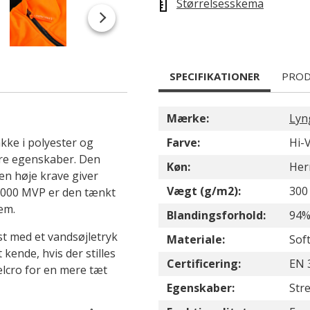
Størrelsesskema
SPECIFIKATIONER
PROD
Mærke:
Lyn
kke i polyester og
Farve:
Hi-
are egenskaber. Den
Køn:
Her
n høje krave giver
Vægt (g/m2):
300
.000 MVP er den tænkt
em.
Blandingsforhold:
94%
st med et vandsøjletryk
Materiale:
Soft
kende, hvis der stilles
Certificering:
EN 3
elcro for en mere tæt
Egenskaber:
Str