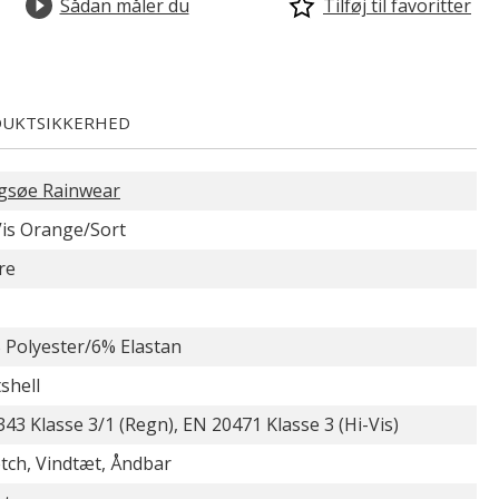
Sådan måler du
Tilføj til favoritter
UKTSIKKERHED
gsøe Rainwear
Vis Orange/Sort
re
 Polyester/6% Elastan
shell
43 Klasse 3/1 (Regn), EN 20471 Klasse 3 (Hi-Vis)
etch, Vindtæt, Åndbar