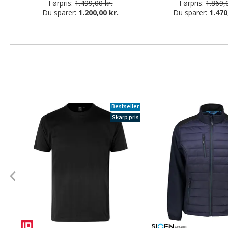
Førpris:
1.499,00 kr.
Førpris:
1.869,0
Du sparer:
1.200,00 kr.
Du sparer:
1.470
Bestseller
Skarp pris