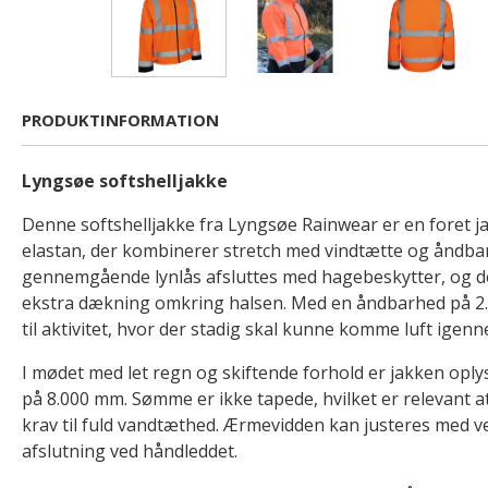
PRODUKTINFORMATION
Lyngsøe softshelljakke
Denne softshelljakke fra Lyngsøe Rainwear er en foret ja
elastan, der kombinerer stretch med vindtætte og åndb
gennemgående lynlås afsluttes med hagebeskytter, og de
ekstra dækning omkring halsen. Med en åndbarhed på 2
til aktivitet, hvor der stadig skal kunne komme luft igenn
I mødet med let regn og skiftende forhold er jakken oply
på 8.000 mm. Sømme er ikke tapede, hvilket er relevant at 
krav til fuld vandtæthed. Ærmevidden kan justeres med v
afslutning ved håndleddet.