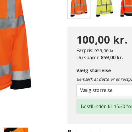
valgte
100,00 kr.
Pris nedsat fra
til
Førpris:
959,00 kr.
Du sparer:
859,00 kr.
Vælg størrelse
Bemærk at dette er et restp
Vælg størrelse
Bestil inden kl. 16.30 f