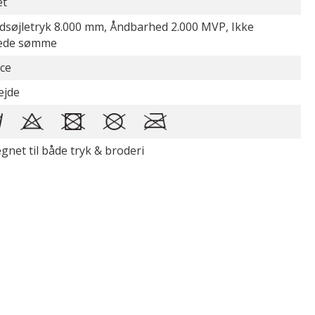
et
dsøjletryk 8.000 mm, Åndbarhed 2.000 MVP, Ikke
ede sømme
ece
ejde
gnet til både tryk & broderi