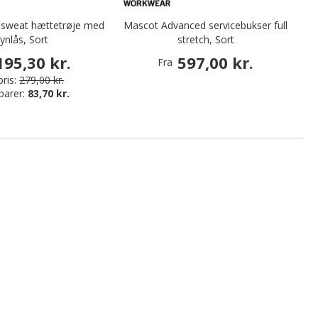
c sweat hættetrøje med
Mascot Advanced servicebukser full
lynlås, Sort
stretch, Sort
195,30 kr.
597,00 kr.
Fra
ris:
279,00 kr.
parer:
83,70 kr.