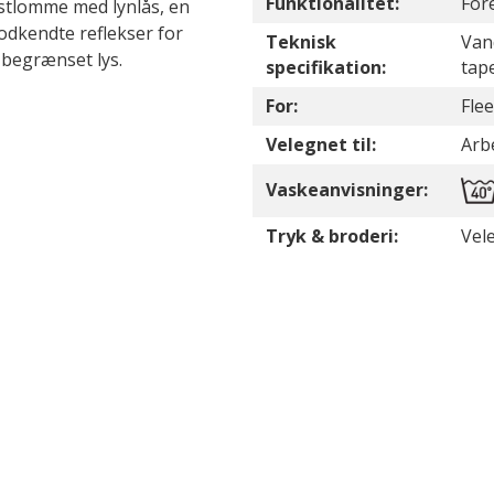
Funktionalitet:
For
ystlomme med lynlås, en
dkendte reflekser for
Teknisk
Van
d begrænset lys.
specifikation:
tap
For:
Fle
Velegnet til:
Arb
Vaskeanvisninger:
Tryk & broderi:
Vele