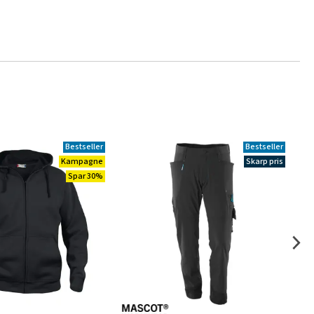
Bestseller
Bestseller
Kampagne
Skarp pris
Spar 30%