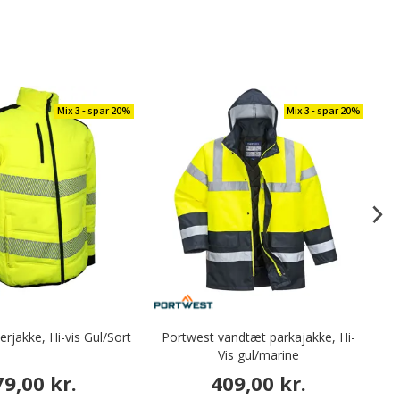
Mix 3 - spar 20%
Mix 3 - spar 20%
erjakke, Hi-vis Gul/Sort
Portwest vandtæt parkajakke, Hi-
Te
Vis gul/marine
79,00 kr.
409,00 kr.