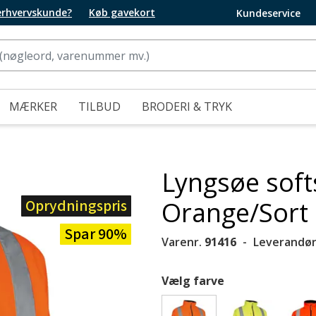
 erhvervskunde?
Køb gavekort
Kundeservice
MÆRKER
TILBUD
BRODERI & TRYK
Lyngsøe softs
Oprydningspris
Orange/Sort
Spar 90%
Varenr.
91416
Leverandør
Vælg farve