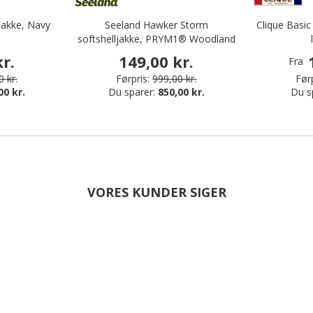
jakke, Navy
Seeland Hawker Storm
Clique Basi
softshelljakke, PRYM1® Woodland
r.
149,00 kr.
Fra
 kr.
Førpris:
999,00 kr.
Førp
00 kr.
Du sparer:
850,00 kr.
Du s
VORES KUNDER SIGER