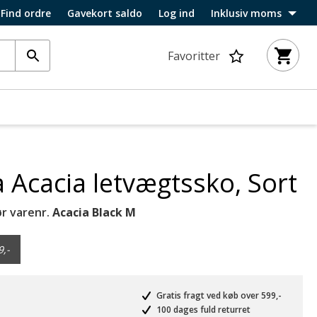
Find ordre
Gavekort saldo
Log ind
Inklusiv moms
Favoritter
Acacia letvægtssko, Sort
r varenr.
Acacia Black M
9,-
Gratis fragt ved køb over 599,-
100 dages fuld returret