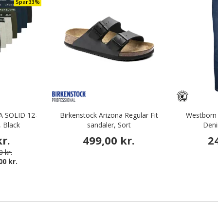
Spar 33%
A SOLID 12-
Birkenstock Arizona Regular Fit
Westborn W
, Black
sandaler, Sort
Deni
r.
499,00 kr.
2
 kr.
00 kr.