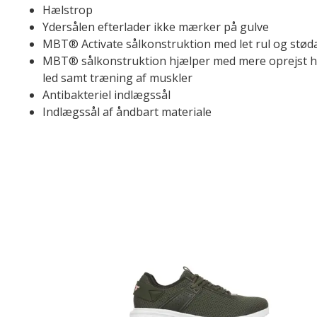
Hælstrop
Ydersålen efterlader ikke mærker på gulve
MBT® Activate sålkonstruktion med let rul og stø
MBT® sålkonstruktion hjælper med mere oprejst ho
led samt træning af muskler
Antibakteriel indlægssål
Indlægssål af åndbart materiale