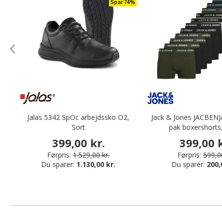
Spar 74%
Jalas 5342 SpOc arbejdssko O2,
Jack & Jones JACBENJ
Sort
pak boxershorts
399,00 kr.
399,00 k
Førpris:
1.529,00 kr.
Førpris:
599,00
Du sparer:
1.130,00 kr.
Du sparer:
200,