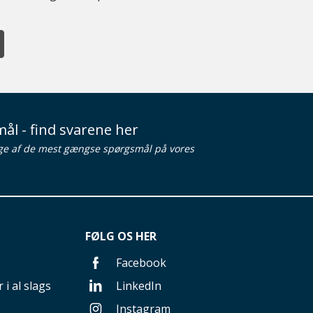
ål - find svarene her
ge af de mest gængse spørgsmål på vores
FØLG OS HER
Facebook
 i al slags
LinkedIn
Instagram