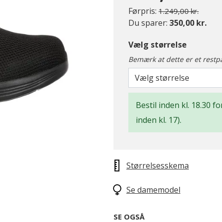
Pris nedsat fra
til
Førpris:
1.249,00 kr.
Du sparer:
350,00 kr.
Vælg størrelse
Bemærk at dette er et restp
Vælg størrelse
Bestil inden kl. 18.30 
inden kl. 17).
Størrelsesskema
Se damemodel
SE OGSÅ