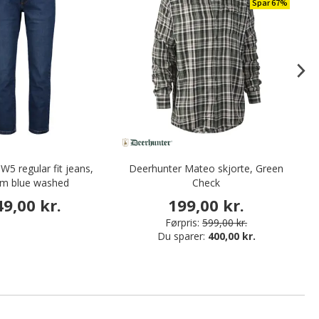
Spar 67%
5 regular fit jeans,
Deerhunter Mateo skjorte, Green
V
m blue washed
Check
49,00 kr.
199,00 kr.
Førpris:
599,00 kr.
Du sparer:
400,00 kr.