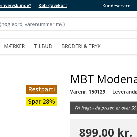
 erhvervskunde?
Køb gavekort
Kundeservice
MÆRKER
TILBUD
BRODERI & TRYK
MBT Modena 
Restparti
Varenr.
150129
Leverandø
Spar 28%
Fri fragt - da prisen er over 59
899,00 kr.