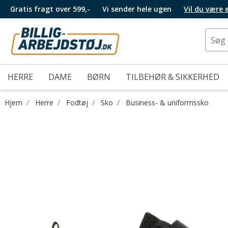
Gratis fragt over 599,-
Vi sender hele ugen
Vil du være
HERRE
DAME
BØRN
TILBEHØR & SIKKERHED
Hjem
Herre
Fodtøj
Sko
Business- & uniformssko