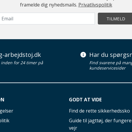
framelde dig nyhedsmails.
Privatlivspolitik
TILMELD
g-arbejdstoj.dk
Har du spørgsm
d inden for 24 timer på
Find svarene på man
kundeservicesider
ON
GODT AT VIDE
gelser
Find de rette sikkerhedssko
litik
Guide til jagttøj, der fungerer
vejr