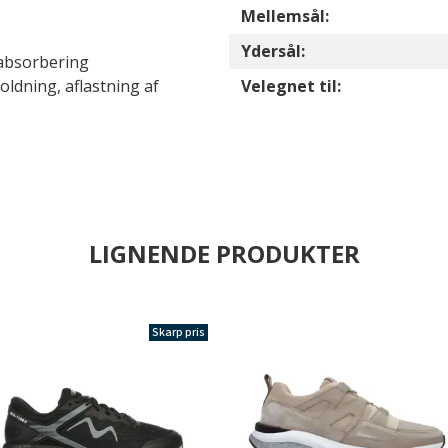
Mellemsål:
Ydersål:
dabsorbering
ldning, aflastning af
Velegnet til:
LIGNENDE PRODUKTER
Skarp pris