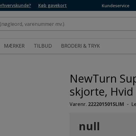
 erhvervskunde?
Køb gavekort
Kundeservice
MÆRKER
TILBUD
BRODERI & TRYK
NewTurn Supe
skjorte, Hvid
Varenr.
222201501SLIM
L
null