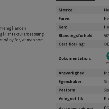
Mærke:
Ne
Farve:
Hv
Køn:
He
n fremgå anden
år af faktura/bestilling.
Blandingsforhold:
50
et på ny for, at man som
Certificering:
OE
Dokumentation:
Ansvarlighed:
In
Egenskaber:
St
Pasform:
Sli
Velegnet til:
Pro
Vaskeanvisninger: