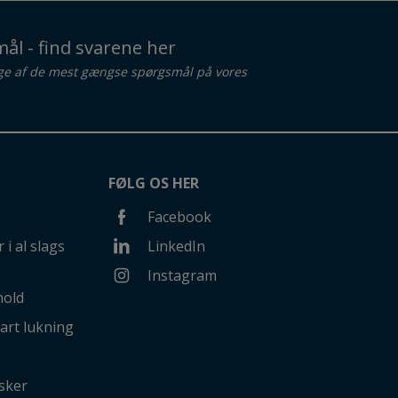
ål - find svarene her
ge af de mest gængse spørgsmål på vores
FØLG OS HER
Facebook
 i al slags
LinkedIn
Instagram
hold
art lukning
sker