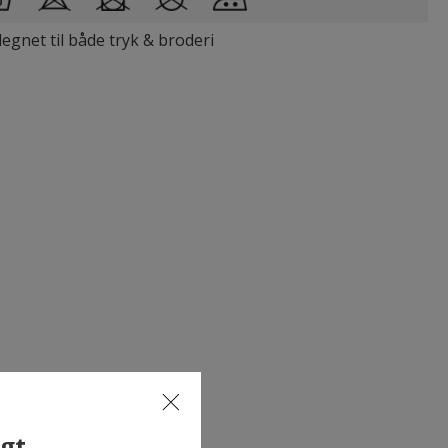
legnet til både tryk & broderi
lgt