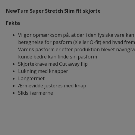
NewTurn Super Stretch Slim fit skjorte
Fakta
Vi gør opmærksom på, at der i den fysiske vare ka
betegnelse for pasform (X eller O-fit) end hvad fremg
Varens pasform er efter produktion blevet navngiv
kunde bedre kan finde sin pasform
Skjortekrave med Cut away flip
Lukning med knapper
Langærmet
Ærmevidde justeres med knap
Slids i ærmerne