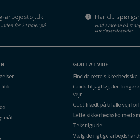
g-arbejdstoj.dk
Har du spørgsm
d inden for 24 timer på
Find svarene på man
kundeservicesider
ON
GODT AT VIDE
gelser
Find de rette sikkerhedssko
litik
Guide til jagttøj, der fungerer
vejr
Godt klædt på til alle vejrfor
ide
Lette sikkerhedssko med sm
gsmål
Tekstilguide
Vælg de rigtige arbejdshand
e