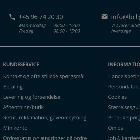
+45 96 74 20 30
info@billi
Man-torsdag
08:00 - 16:00
Vi svarer alti
Fredag
08:00 - 15:00
hverdage
KUNDESERVICE
INFORMATI
Kontakt og ofte stillede spørgsmål
Handelsbetin
Betaling
Persondatapo
Levering og forsendelse
Cookies
Afhentning/butik
Størrelsesgu
Retur, reklamation, gaveombytning
Produktspør
Min konto
Om os
Ordrestatus og ændringer på ordre
Job & karrier