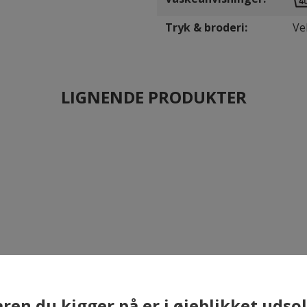
Tryk & broderi:
Ve
LIGNENDE PRODUKTER
×
ren du kigger på er i øjeblikket udso