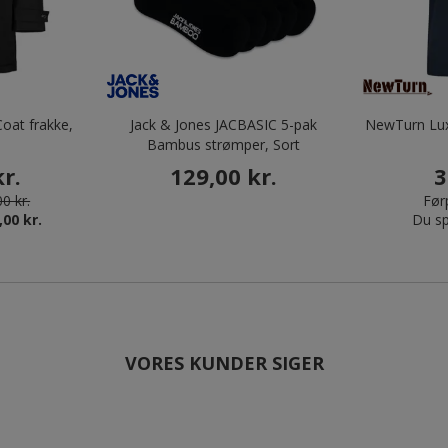
oat frakke,
Jack & Jones JACBASIC 5-pak
NewTurn Lux
Bambus strømper, Sort
r.
129,00 kr.
3
0 kr.
Førp
,00 kr.
Du sp
VORES KUNDER SIGER