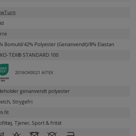
wTurn
id
rre
% Bomuld/42% Polyester (Genanvendt)/8% Elastan
KO-TEX® STANDARD 100
2016OK0021 AITEX
deholder genanvendt polyester
retch, Strygefri
m fit
filtøj, Tjener, Sport & fritid