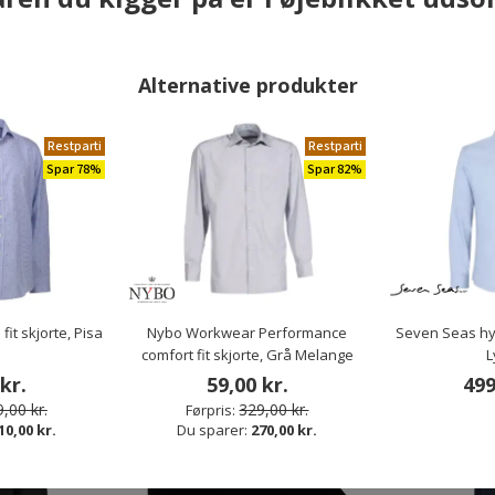
Alternative produkter
Restparti
Restparti
Spar 78%
Spar 82%
ANDRE HAR OGSÅ KØBT
it skjorte, Pisa
Nybo Workwear Performance
Seven Seas hybr
Restparti
Mix 3 - spar 20%
comfort fit skjorte, Grå Melange
L
Spar 88%
kr.
59,00 kr.
499
,00 kr.
329,00 kr.
Førpris:
10,00 kr.
Du sparer:
270,00 kr.