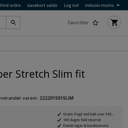
Find ordre
Gavekort saldo
Log ind
Inklusiv moms
Favoritter
r Stretch Slim fit
everandør varenr.
222201501SLIM
Gratis fragt ved køb over 599,-
100 dages fuld returret
Dansk lager & kundeservice