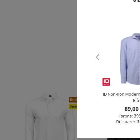
ID Non-Iron Modern f
Restparti
Blå
Spar 83%
89,00 
399
Førpris:
Du sparer:
3