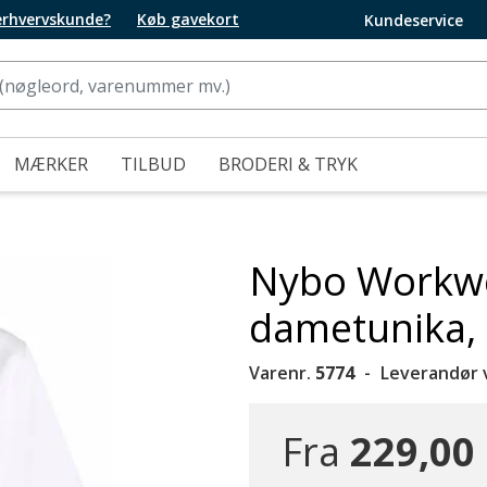
 erhvervskunde?
Køb gavekort
Kundeservice
MÆRKER
TILBUD
BRODERI & TRYK
Nybo Workwe
dametunika,
Varenr.
5774
Leverandør 
Fra
229,00 