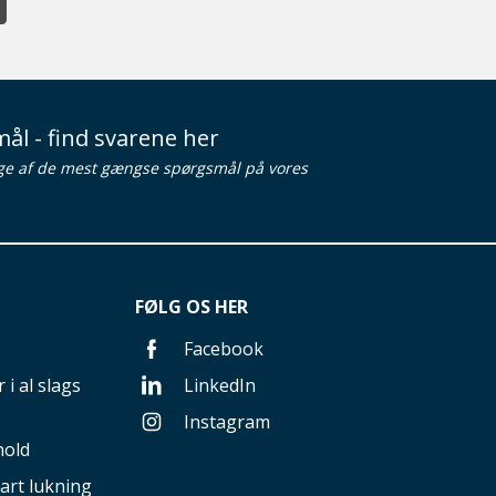
ål - find svarene her
ge af de mest gængse spørgsmål på vores
FØLG OS HER
Facebook
 i al slags
LinkedIn
Instagram
hold
art lukning