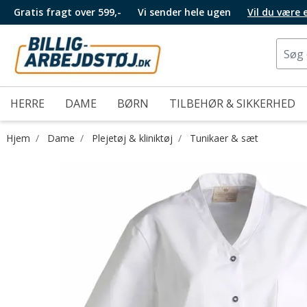
Gratis fragt over 599,-
Vi sender hele ugen
Vil du være
HERRE
DAME
BØRN
TILBEHØR & SIKKERHED
Hjem
Dame
Plejetøj & kliniktøj
Tunikaer & sæt