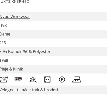
UKTSIKKERHED
Nybo Workwear
Hvid
Dame
215
50% Bomuld/50% Polyester
Twill
Pleje & klinik
Velegnet til både tryk & broderi