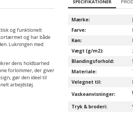
SPECIFIKATIONER
PROD
Mærke:
isk og funktionelt
Farve:
r kortærmet og har både
Køn:
heden. Lukningen med
Vægt (g/m2):
Blandingsforhold:
 sikrer dens holdbarhed
bne forlommer, der giver
Materiale:
ign, gør den ideel til
Velegnet til:
elt arbejdstøj.
Vaskeanvisninger:
Tryk & broderi: