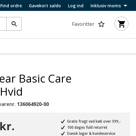
Find ordre
Gavekort saldo
Log ind
Inklusiv moms
Favoritter
ar Basic Care
 Hvid
varenr.
136064920-00
kr.
Gratis fragt ved køb over 599,-
100 dages fuld returret
Dansk lager & kundeservice