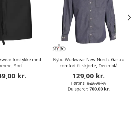
wear forstykke med
Nybo Workwear New Nordic Gastro
N
omme, Sort
comfort fit skjorte, Denimblå
49,00 kr.
129,00 kr.
Førpris:
829,00 kr.
Du sparer:
700,00 kr.