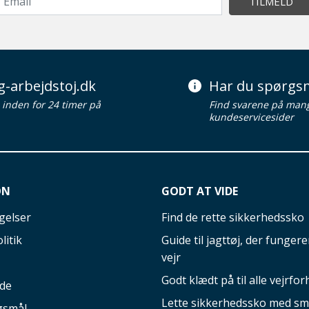
TILMELD
g-arbejdstoj.dk
Har du spørgsm
d inden for 24 timer på
Find svarene på man
kundeservicesider
ON
GODT AT VIDE
gelser
Find de rette sikkerhedssko
litik
Guide til jagttøj, der fungerer
vejr
Godt klædt på til alle vejrfor
ide
Lette sikkerhedssko med sm
gsmål