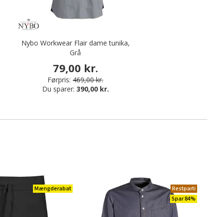
Nybo Workwear Flair dame tunika,
Grå
79,00 kr.
Førpris:
469,00 kr.
Du sparer:
390,00 kr.
Mængderabat
Restparti
Spar 84%