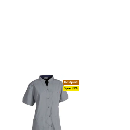
Restparti
Spar 83%