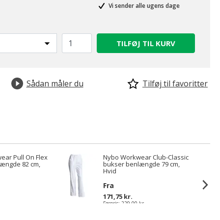
Vi sender alle ugens dage
TILFØJ TIL KURV
Sådan måler du
Tilføj til favoritter
ar Pull On Flex
Nybo Workwear Club-Classic
længde 82 cm,
bukser benlængde 79 cm,
Hvid
Fra
171,75 kr.
Førpris:
229,00 kr.
Du sparer:
57,25 kr.