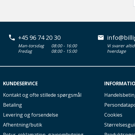
+45 96 74 20 30
info@billi
Man-torsdag
08:00 - 16:00
Vi svarer alti
Fredag
08:00 - 15:00
hverdage
KUNDESERVICE
INFORMATI
Kontakt og ofte stillede spørgsmål
Handelsbetin
Betaling
Persondatapo
Levering og forsendelse
Cookies
Afhentning/butik
Størrelsesgu
Retur, reklamation, gaveombytning
Produktspør