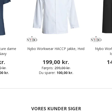
ture dame
Nybo Workwear HACCP jakke, Hvid
Nybo Work
Navy
l
r.
199,00 kr.
1
 kr.
Førpris:
299,00 kr.
00 kr.
Du sparer:
100,00 kr.
VORES KUNDER SIGER