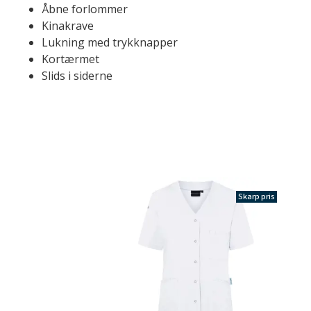
Åbne forlommer
Kinakrave
Lukning med trykknapper
Kortærmet
Slids i siderne
Skarp pris