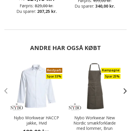
Førpris:
499,00 kr.
Førpris:
829,00 kr.
Du sparer:
340,00 kr.
Du sparer:
207,25 kr.
ANDRE HAR OGSÅ KØBT
Restparti
Kampagne
Spar 33%
Spar 25%
Nybo Workwear HACCP
Nybo Workwear New
jakke, Hvid
Nordic smækforklæde
med lommer, Brun