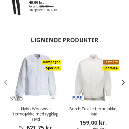
49,00 kr.
Førpris:
589,00 kr.
Du sparer:
540,00 kr.
LIGNENDE PRODUKTER
Kampagne
Restparti
Spar 25%
Spar 68%
Nybo Workwear
Borch Textile termojakke,
Termojakke med rygklap,
Hvid
Hvid
b
159,00 kr.
621,75 kr.
Fra