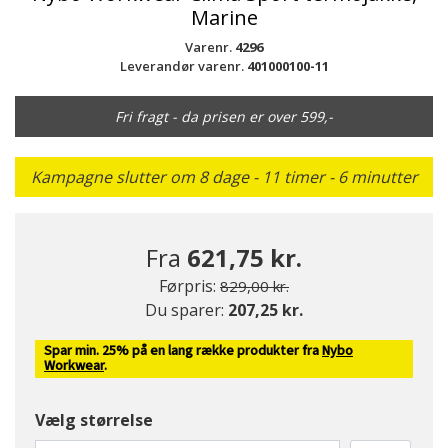
Marine
Varenr.
4296
Leverandør varenr.
401000100-11
Fri fragt - da prisen er over 599,-
Kampagne slutter om 8 dage - 11 timer - 6 minutter
Fra
621,75 kr.
Pris nedsat fra
til
Førpris:
829,00 kr.
Du sparer:
207,25 kr.
Spar min. 25% på en lang række produkter fra
Nybo
Workwear
.
Vælg størrelse