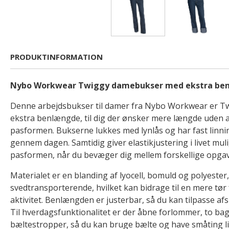
PRODUKTINFORMATION
Nybo Workwear Twiggy damebukser med ekstra be
Denne arbejdsbukser til damer fra Nybo Workwear er T
ekstra benlængde, til dig der ønsker mere længde uden
pasformen. Bukserne lukkes med lynlås og har fast linning,
gennem dagen. Samtidig giver elastikjustering i livet muli
pasformen, når du bevæger dig mellem forskellige opgav
Materialet er en blanding af lyocell, bomuld og polyester
svedtransporterende, hvilket kan bidrage til en mere tø
aktivitet. Benlængden er justerbar, så du kan tilpasse af
Til hverdagsfunktionalitet er der åbne forlommer, to b
bæltestropper, så du kan bruge bælte og have småting l