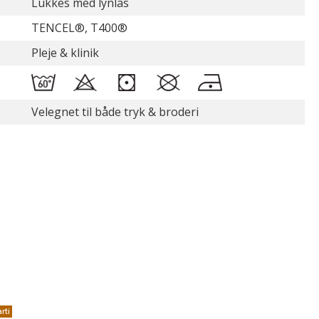
Lukkes med lynlås
TENCEL®, T400®
Pleje & klinik
Velegnet til både tryk & broderi
rti