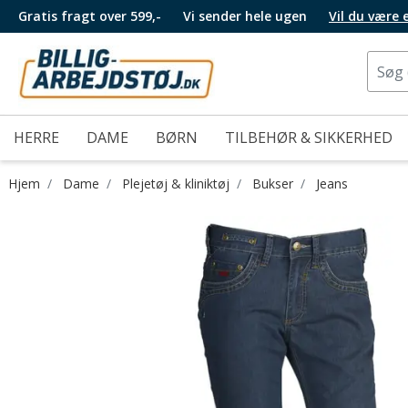
Gratis fragt over 599,-
Vi sender hele ugen
Vil du være
HERRE
DAME
BØRN
TILBEHØR & SIKKERHED
Hjem
Dame
Plejetøj & kliniktøj
Bukser
Jeans