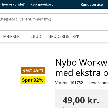
 erhvervskunde?
Køb gavekort
Kundeservice
MÆRKER
TILBUD
BRODERI & TRYK
Nybo Workwe
Restparti
med ekstra 
Spar 92%
Varenr.
101732
Leverandø
49,00 kr.