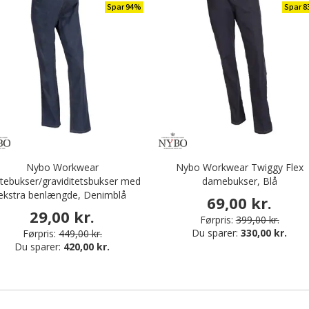
Spar 94%
Spar 
Nybo Workwear
Nybo Workwear Twiggy Flex
tebukser/graviditetsbukser med
damebukser, Blå
ekstra benlængde, Denimblå
69,00 kr.
29,00 kr.
Førpris:
399,00 kr.
Du sparer:
330,00 kr.
Førpris:
449,00 kr.
Du sparer:
420,00 kr.