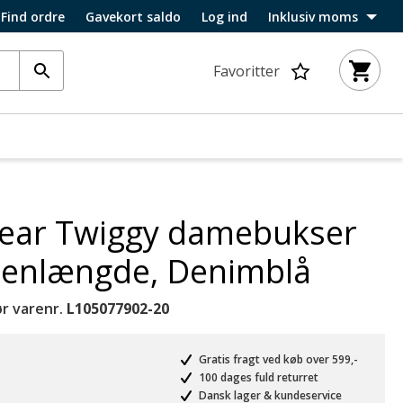
Find ordre
Gavekort saldo
Log ind
Inklusiv moms
Favoritter
ar Twiggy damebukser
benlængde, Denimblå
r varenr.
L105077902-20
Gratis fragt ved køb over 599,-
100 dages fuld returret
Dansk lager & kundeservice