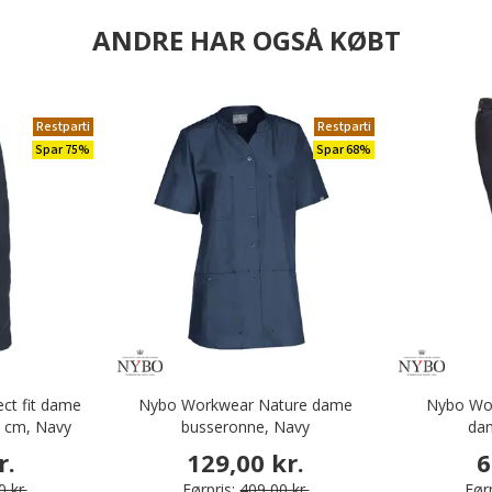
ANDRE HAR OGSÅ KØBT
Restparti
Restparti
Spar 75%
Spar 68%
ct fit dame
Nybo Workwear Nature dame
Nybo Wor
 cm, Navy
busseronne, Navy
da
r.
129,00 kr.
6
 kr.
Førpris:
409,00 kr.
Førp