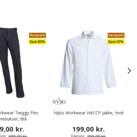
Restparti
Restparti
Spar 83%
Spar 33%
kwear Twiggy Flex
Nybo Workwear HACCP jakke, Hvid
mebukser, Blå
9,00 kr.
199,00 kr.
ris:
399,00 kr.
Førpris:
299,00 kr.