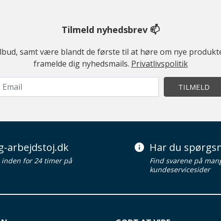
Tilmeld nyhedsbrev 📫
ilbud, samt være blandt de første til at høre om nye produk
framelde dig nyhedsmails.
Privatlivspolitik
TILMELD
g-arbejdstoj.dk
Har du spørgsm
d inden for 24 timer på
Find svarene på man
kundeservicesider