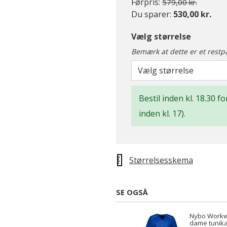
Pris nedsat fra
til
Førpris:
579,00 kr.
Du sparer:
530,00 kr.
Vælg størrelse
Bemærk at dette er et restp
Vælg størrelse
Bestil inden kl. 18.30 
inden kl. 17).
Størrelsesskema
SE OGSÅ
Nybo Workw
dame tunika