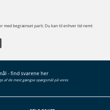
ter med begrænset parti. Du kan til enhver tid nemt
ål - find svarene her
ge af de mest gængse spørgsmål på vores