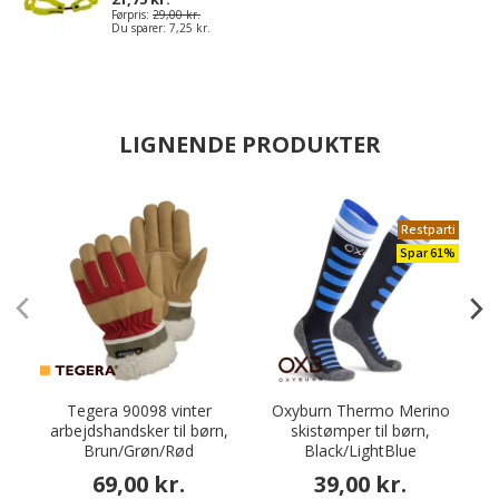
Førpris:
29,00 kr.
Du sparer:
7,25 kr.
LIGNENDE PRODUKTER
Restparti
Spar 61%
Tegera 90098 vinter
Oxyburn Thermo Merino
O
arbejdshandsker til børn,
skistømper til børn,
Brun/Grøn/Rød
Black/LightBlue
69,00 kr.
39,00 kr.