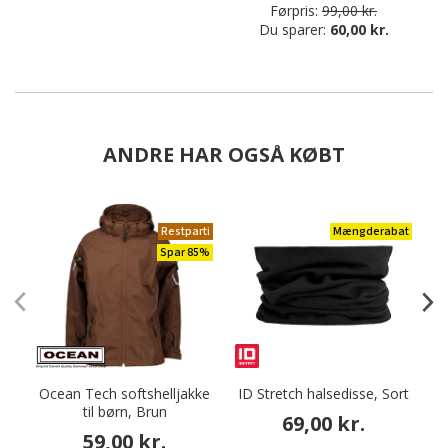
Førpris:
99,00 kr.
Du sparer:
60,00 kr.
ANDRE HAR OGSÅ KØBT
Restparti
Mængderabat
Spar 85%
Ocean Tech softshelljakke
ID Stretch halsedisse, Sort
T
til børn, Brun
69,00 kr.
59,00 kr.