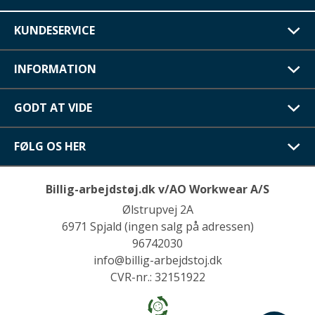
KUNDESERVICE
INFORMATION
GODT AT VIDE
FØLG OS HER
Billig-arbejdstøj.dk v/AO Workwear A/S
Ølstrupvej 2A
6971 Spjald (ingen salg på adressen)
96742030
info@billig-arbejdstoj.dk
CVR-nr.: 32151922