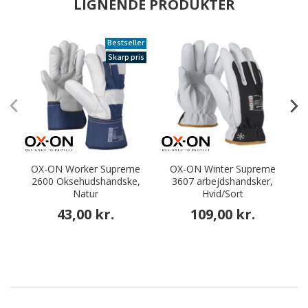
LIGNENDE PRODUKTER
Bestseller
Skarp pris
OX-ON Worker Supreme
OX-ON Winter Supreme
2600 Oksehudshandske,
3607 arbejdshandsker,
a
Natur
Hvid/Sort
43,00 kr.
109,00 kr.