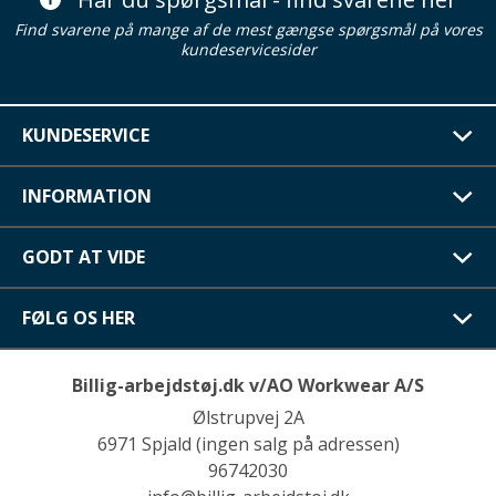
Find svarene på mange af de mest gængse spørgsmål på vores
kundeservicesider
KUNDESERVICE
INFORMATION
GODT AT VIDE
FØLG OS HER
Billig-arbejdstøj.dk v/AO Workwear A/S
Ølstrupvej 2A
6971 Spjald (ingen salg på adressen)
96742030