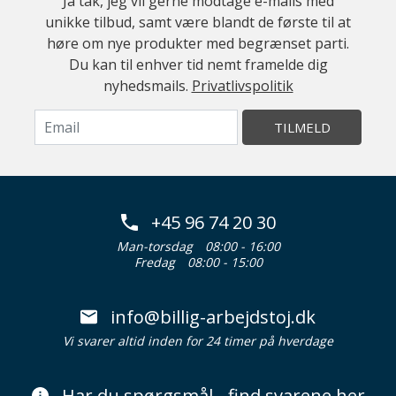
Ja tak, jeg vil gerne modtage e-mails med
unikke tilbud, samt være blandt de første til at
høre om nye produkter med begrænset parti.
Du kan til enhver tid nemt framelde dig
nyhedsmails.
Privatlivspolitik
TILMELD
+45 96 74 20 30
Man-torsdag
08:00 - 16:00
Fredag
08:00 - 15:00
info@billig-arbejdstoj.dk
Vi svarer altid inden for 24 timer på hverdage
Har du spørgsmål - find svarene her