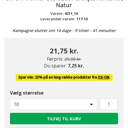
Natur
Varenr.
4211_10
Leverandør varenr.
117.10
Kampagne slutter om 14 dage - 9 timer - 41 minutter
21,75 kr.
Pris nedsat fra
til
Førpris:
29,00 kr.
Du sparer:
7,25 kr.
Spar min. 25% på en lang række produkter fra
OX-ON
.
Vælg størrelse
10
TILFØJ TIL KURV