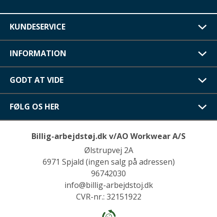
KUNDESERVICE
INFORMATION
GODT AT VIDE
FØLG OS HER
Billig-arbejdstøj.dk v/AO Workwear A/S
Ølstrupvej 2A
6971 Spjald (ingen salg på adressen)
96742030
info@billig-arbejdstoj.dk
CVR-nr.: 32151922