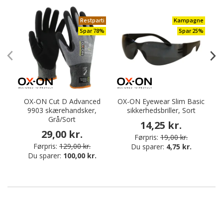
Restparti
Kampagne
Spar 78%
Spar 25%
OX-ON Cut D Advanced
OX-ON Eyewear Slim Basic
9903 skærehandsker,
sikkerhedsbriller, Sort
Grå/Sort
14,25 kr.
29,00 kr.
Førpris:
19,00 kr.
Førpris:
129,00 kr.
Du sparer:
4,75 kr.
Du sparer:
100,00 kr.